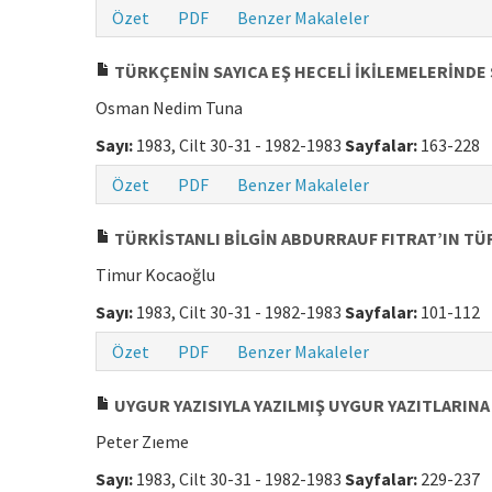
Özet
PDF
Benzer Makaleler
TÜRKÇENİN SAYICA EŞ HECELİ İKİLEMELERİNDE S
Osman Nedim Tuna
Sayı:
1983, Cilt 30-31 - 1982-1983
Sayfalar:
163-228
Özet
PDF
Benzer Makaleler
TÜRKİSTANLI BİLGİN ABDURRAUF FITRAT’IN T
Timur Kocaoğlu
Sayı:
1983, Cilt 30-31 - 1982-1983
Sayfalar:
101-112
Özet
PDF
Benzer Makaleler
UYGUR YAZISIYLA YAZILMIŞ UYGUR YAZITLARINA
Peter Zıeme
Sayı:
1983, Cilt 30-31 - 1982-1983
Sayfalar:
229-237