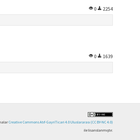
0
2254
0
1639
şmalar
Creative Commons Atıf-GayriTicari 4.0 Uluslararası (CC BY-NC 4.0)
ile lisanslanmıştır.