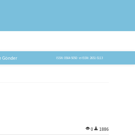
e Gönder
ISSN: 0564-5050 · e-ISSN: 2651-5113
0
1886