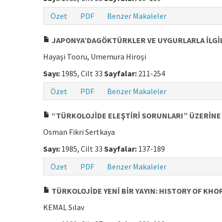
Özet
PDF
Benzer Makaleler
JAPONYA’DAGÖKTÜRKLER VE UYGURLARLA İLGİL
Hayaşi Tooru, Umemura Hiroşi
Sayı:
1985, Cilt 33
Sayfalar:
211-254
Özet
PDF
Benzer Makaleler
“TÜRKOLOJİDE ELEŞTİRİ SORUNLARI” ÜZERİNE
Osman Fikri Sertkaya
Sayı:
1985, Cilt 33
Sayfalar:
137-189
Özet
PDF
Benzer Makaleler
TÜRKOLOJİDE YENİ BİR YAYIN: HISTORY OF KH
KEMAL Sılav