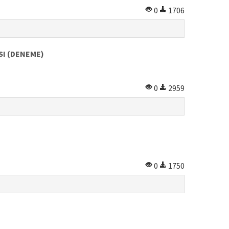
0
1706
SI (DENEME)
0
2959
0
1750