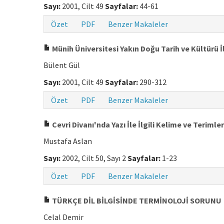
Sayı:
2001, Cilt 49
Sayfalar:
44-61
Özet
PDF
Benzer Makaleler
Münih Üniversitesi Yakın Doğu Tarih ve Kültürü İ
Bülent Gül
Sayı:
2001, Cilt 49
Sayfalar:
290-312
Özet
PDF
Benzer Makaleler
Cevri Divanı'nda Yazı İle İlgili Kelime ve Terimler
Mustafa Aslan
Sayı:
2002, Cilt 50, Sayı 2
Sayfalar:
1-23
Özet
PDF
Benzer Makaleler
TÜRKÇE DİL BİLGİSİNDE TERMİNOLOJİ SORUNU
Celal Demir