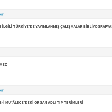
er
İLGİLİ TÜRKİYE’DE YAYIMLANMIŞ ÇALIŞMALAR BİBLİYOGRAFYA
EMEZ
er
-İ MUªĀLECE’DEKİ ORGAN ADLI TIP TERİMLERİ