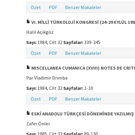
Özet
PDF
Benzer Makaleler
VI. MİLLÎ TÜRKOLOJİ KONGRESİ (24-29 EYLÜL 198
Halil Açıkgöz
Sayı:
1984, Cilt 32
Sayfalar:
339-345
Özet
PDF
Benzer Makaleler
MISCELLANEA CUMANICA (XVIII) NOTES DE CRI
Par Vladimir Drımba
Sayı:
1984, Cilt 32
Sayfalar:
1-10
Özet
PDF
Benzer Makaleler
ESKİ ANADOLU TÜRKÇESİ DÖNEMİNDE YAZILMIŞ İK
Zafer Önler
Sayı:
1985, Cilt 33
Sayfalar:
89-130