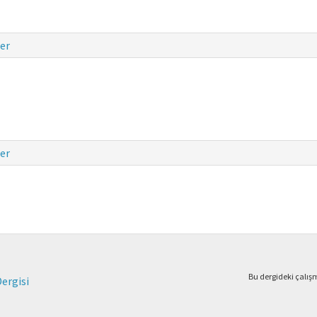
er
er
Bu dergideki çalı
Dergisi