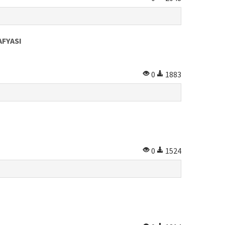
AFYASI
0
1883
0
1524