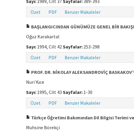
Sayı:
1989, Cilt 37
Sayfalar:
389-393
Özet
PDF
Benzer Makaleler
BAŞLANGICINDAN GÜNÜMÜZE GENEL BİR BAKIŞLA
Oğuz Karakartal
Sayı:
1994, Cilt 42
Sayfalar:
253-298
Özet
PDF
Benzer Makaleler
PROF. DR. NİKOLAY ALEKSANDROVİÇ BASKAKOV’
Nuri Yüce
Sayı:
1995, Cilt 43
Sayfalar:
1-30
Özet
PDF
Benzer Makaleler
Türkçe Öğretimi Bakımından Dil Bilgisi Terimi
Muhsine Börekçi