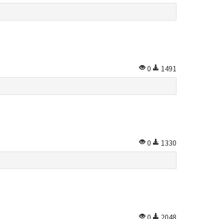
0
1491
0
1330
0
2048