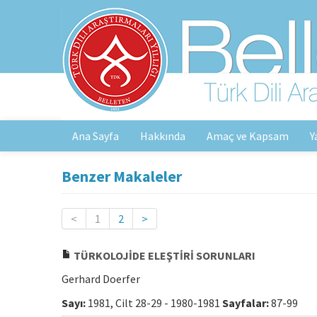
Ana Sayfa
Hakkında
Amaç ve Kapsam
Y
Benzer Makaleler
<
1
2
>
TÜRKOLOJİDE ELEŞTİRİ SORUNLARI
Gerhard Doerfer
Sayı:
1981, Cilt 28-29 - 1980-1981
Sayfalar:
87-99