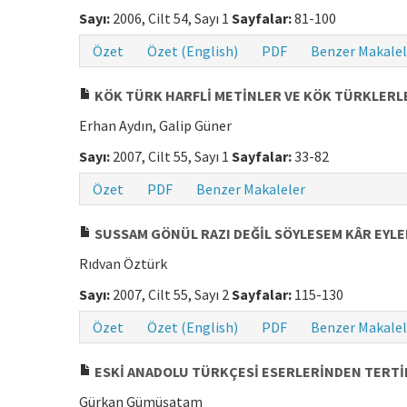
Sayı:
2006, Cilt 54, Sayı 1
Sayfalar:
81-100
Özet
Özet (English)
PDF
Benzer Makalel
KÖK TÜRK HARFLİ METİNLER VE KÖK TÜRKLERLE 
Erhan Aydın, Galip Güner
Sayı:
2007, Cilt 55, Sayı 1
Sayfalar:
33-82
Özet
PDF
Benzer Makaleler
SUSSAM GÖNÜL RAZI DEĞİL SÖYLESEM KÂR EYL
Rıdvan Öztürk
Sayı:
2007, Cilt 55, Sayı 2
Sayfalar:
115-130
Özet
Özet (English)
PDF
Benzer Makalel
ESKİ ANADOLU TÜRKÇESİ ESERLERİNDEN TERTİB
Gürkan Gümüşatam