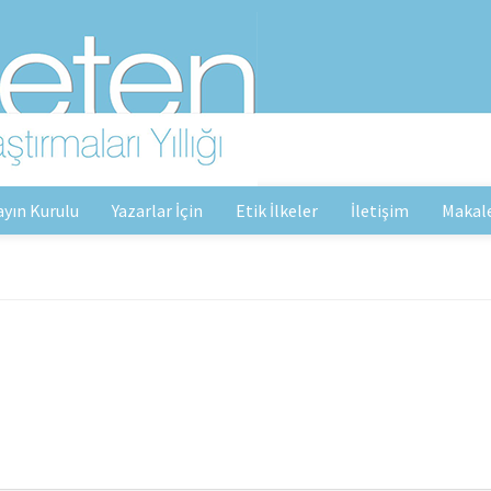
ayın Kurulu
Yazarlar İçin
Etik İlkeler
İletişim
Makal