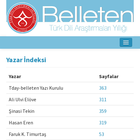
Ana Sayfa
Yazar İndeksi
Hakkında
Yazar
Sayfalar
Amaç ve Kapsam
Tday-belleten Yazı Kurulu
363
Yayın Kurulu
Ali Ulvi Elöve
311
Yazarlar İçin
Şinasi Tekin
359
Etik İlkeler
Hasan Eren
319
Faruk K. Timurtaş
53
İletişim