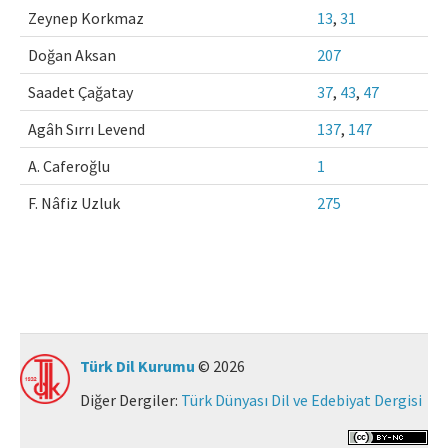
Zeynep Korkmaz
13
,
31
Makale Gönder
Doğan Aksan
207
ISSN: 0564-5050 · e-ISSN: 2651-5113
Saadet Çağatay
37
,
43
,
47
Agâh Sırrı Levend
137
,
147
A. Caferoğlu
1
F. Nâfiz Uzluk
275
Türk Dil Kurumu
© 2026
Diğer Dergiler:
Türk Dünyası Dil ve Edebiyat Dergisi