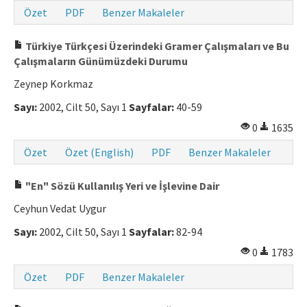
Özet
PDF
Benzer Makaleler
Makale Gönder
Türkiye Türkçesi Üzerindeki Gramer Çalışmaları ve Bu
ISSN: 0564-5050 · e-ISSN: 2651-5113
Çalışmaların Günümüzdeki Durumu
Zeynep Korkmaz
Sayı:
2002, Cilt 50, Sayı 1
Sayfalar:
40-59
0
1635
Özet
Özet (English)
PDF
Benzer Makaleler
"En" Sözü Kullanılış Yeri ve İşlevine Dair
Ceyhun Vedat Uygur
Sayı:
2002, Cilt 50, Sayı 1
Sayfalar:
82-94
0
1783
Özet
PDF
Benzer Makaleler