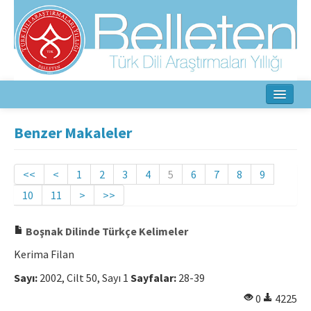
Ana Sayfa
Benzer Makaleler
Hakkında
<<
<
1
2
3
4
5
6
7
8
9
Amaç ve Kapsam
10
11
>
>>
Yayın Kurulu
Boşnak Dilinde Türkçe Kelimeler
Yazarlar İçin
Kerima Filan
Etik İlkeler
Sayı:
2002, Cilt 50, Sayı 1
Sayfalar:
28-39
0
4225
İletişim