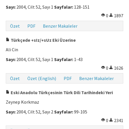
Sayı:
2004, Cilt 52, Sayı 1
Sayfalar:
128-151
0
1897
Özet
PDF
Benzer Makaleler
Türkçede +sIz/+sUz Eki Üzerine
Ali Cin
Sayı:
2004, Cilt 52, Sayı 1
Sayfalar:
1-43
0
1626
Özet
Özet (English)
PDF
Benzer Makaleler
Eski Anadolu Türkçesinin Türk Dili Tarihindeki Yeri
Zeynep Korkmaz
Sayı:
2004, Cilt 52, Sayı 2
Sayfalar:
99-105
0
2341