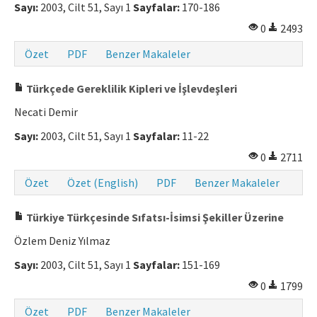
Sayı:
2003, Cilt 51, Sayı 1
Sayfalar:
170-186
0
2493
Özet
PDF
Benzer Makaleler
Türkçede Gereklilik Kipleri ve İşlevdeşleri
Necati Demir
Sayı:
2003, Cilt 51, Sayı 1
Sayfalar:
11-22
0
2711
Özet
Özet (English)
PDF
Benzer Makaleler
Türkiye Türkçesinde Sıfatsı-İsimsi Şekiller Üzerine
Özlem Deniz Yılmaz
Sayı:
2003, Cilt 51, Sayı 1
Sayfalar:
151-169
0
1799
Özet
PDF
Benzer Makaleler