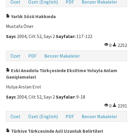
Özet
Özet (English)
PDF
Benzer Makaleler
Yarlık Sözü Hakkında
Mustafa Öner
Sayı:
2004, Cilt 52, Sayı 2
Sayfalar:
117-122
0
2252
Özet
PDF
Benzer Makaleler
Eski Anadolu Türkçesinde Eksiltme Yoluyla Anlam
Genişlemeleri
Hülya Arslan Erol
Sayı:
2004, Cilt 52, Sayı 2
Sayfalar:
9-18
0
2191
Özet
Özet (English)
PDF
Benzer Makaleler
Türkiye Türkçesinde Asli Uzunluk Belirtileri