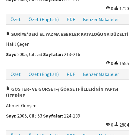
0
1720
Özet
Özet (English)
PDF
Benzer Makaleler
SURİYE'DEKİ EL YAZMA ESERLER KATALOĞUNA DÜZELTİ
Halil Çeçen
Sayı:
2005, Cilt 53
Sayfalar:
213-216
0
1555
Özet
Özet (English)
PDF
Benzer Makaleler
GÖSTER- VE GÖRSET-/ ĠÓRSETFİİLLERİNİN YAPISI
ÜZERİNE
Ahmet Günşen
Sayı:
2005, Cilt 53
Sayfalar:
124-139
0
2884