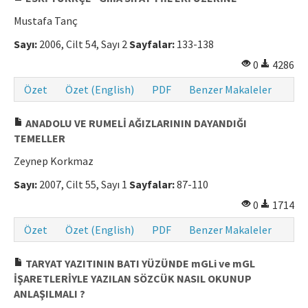
Mustafa Tanç
Sayı:
2006, Cilt 54, Sayı 2
Sayfalar:
133-138
0
4286
Özet
Özet (English)
PDF
Benzer Makaleler
ANADOLU VE RUMELİ AĞIZLARININ DAYANDIĞI
TEMELLER
Zeynep Korkmaz
Sayı:
2007, Cilt 55, Sayı 1
Sayfalar:
87-110
0
1714
Özet
Özet (English)
PDF
Benzer Makaleler
TARYAT YAZITININ BATI YÜZÜNDE mGLi ve mGL
İŞARETLERİYLE YAZILAN SÖZCÜK NASIL OKUNUP
ANLAŞILMALI ?