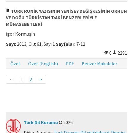
TÜRK RUNİK YAZISININ YENİSEY DEĞİŞKESİNİN ORHUN
VE DOĞU TÜRKİSTAN’DAKİ BENZERLERİYLE
MÜNASEBETLERİ
İgor Kormuşin
Sayı:
2013, Cilt 61, Sayı 1
Sayfalar:
7-12
0
2291
Özet
Özet (English)
PDF
Benzer Makaleler
<
1
2
>
Türk Dil Kurumu
© 2026
Diğer Dergiler:
Türk Dünyası Dil ve Edebiyat Dergisi