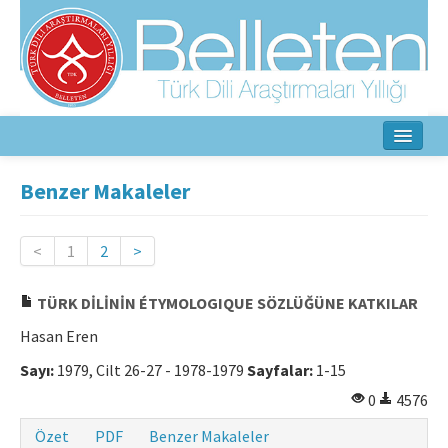
Ana Sayfa
Benzer Makaleler
Hakkında
<
1
2
>
Amaç ve Kapsam
TÜRK DİLİNİN ÉTYMOLOGIQUE SÖZLÜĞÜNE KATKILAR
Yayın Kurulu
Hasan Eren
Yazarlar İçin
Sayı:
1979, Cilt 26-27 - 1978-1979
Sayfalar:
1-15
Etik İlkeler
0
4576
İletişim
Özet
PDF
Benzer Makaleler