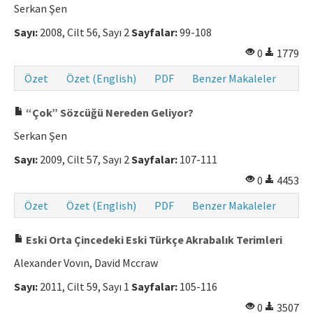
Serkan Şen
Sayı:
2008, Cilt 56, Sayı 2
Sayfalar:
99-108
0
1779
Özet
Özet (English)
PDF
Benzer Makaleler
“Çok” Sözcüğü Nereden Geliyor?
Serkan Şen
Sayı:
2009, Cilt 57, Sayı 2
Sayfalar:
107-111
0
4453
Özet
Özet (English)
PDF
Benzer Makaleler
Eski Orta Çincedeki Eski Türkçe Akrabalık Terimleri
Alexander Vovın, David Mccraw
Sayı:
2011, Cilt 59, Sayı 1
Sayfalar:
105-116
0
3507