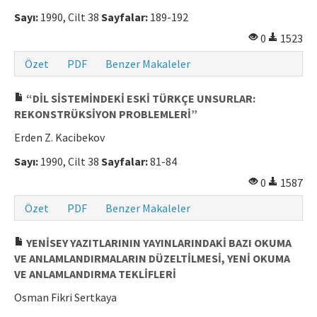
Sayı:
1990, Cilt 38
Sayfalar:
189-192
0
1523
Özet
PDF
Benzer Makaleler
“DİL SİSTEMİNDEKİ ESKİ TÜRKÇE UNSURLAR:
REKONSTRÜKSİYON PROBLEMLERİ”
Erden Z. Kacibekov
Sayı:
1990, Cilt 38
Sayfalar:
81-84
0
1587
Özet
PDF
Benzer Makaleler
YENİSEY YAZITLARININ YAYINLARINDAKİ BAZI OKUMA
VE ANLAMLANDIRMALARIN DÜZELTİLMESİ, YENİ OKUMA
VE ANLAMLANDIRMA TEKLİFLERİ
Osman Fikri Sertkaya