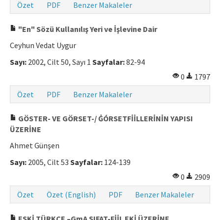
Özet
PDF
Benzer Makaleler
"En" Sözü Kullanılış Yeri ve İşlevine Dair
Ceyhun Vedat Uygur
Sayı:
2002, Cilt 50, Sayı 1
Sayfalar:
82-94
0
1797
Özet
PDF
Benzer Makaleler
GÖSTER- VE GÖRSET-/ ĠÓRSETFİİLLERİNİN YAPISI
ÜZERİNE
Ahmet Günşen
Sayı:
2005, Cilt 53
Sayfalar:
124-139
0
2909
Özet
Özet (English)
PDF
Benzer Makaleler
ESKİ TÜRKÇE –GmA SIFAT-FİİL EKİ ÜZERİNE