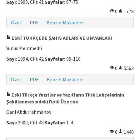
Sayı:
1993, Cilt 41
Sayfalar:
67-75
0
1778
Özet
PDF
Benzer Makaleler
ESKİ TÜRKÇEDE ŞAHIS ADLARI VE UNVANLARI
Yunus Memmedli
Sayı:
1994, Cilt 42
Sayfalar:
95-110
0
5563
Özet
PDF
Benzer Makaleler
Eski Türkçe Yazıtlar ve Yazıtların Türk Lehçelerinin
Şekillenmesindeki Rolü Üzerine
Gani Abdurrahmanov
Sayı:
2000, Cilt 48
Sayfalar:
1-4
0
1440