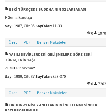
Makale Gönder
ESKİ TÜRKÇEDE BUDDHA’NIN 32 LAKSANASI
F. Sema Barutçu
ISSN: 0564-5050 · e-ISSN: 2651-5113
Sayı:
1987, Cilt 35
Sayfalar:
11-33
0
1970
Özet
PDF
Benzer Makaleler
YAZILI DEVİRLERDEKİ GELİŞMELERE GÖRE ESKİ
TÜRKÇENİN YAŞI
ZEYNEP Korkmaz
Sayı:
1989, Cilt 37
Sayfalar:
353-370
0
7262
Özet
PDF
Benzer Makaleler
ORHON-YENİSEY ANITLARININ İNCELENMESİNDEKİ
BAZI PROBLEMLER