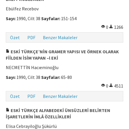
Ebülfez Recebov
Sayı:
1990, Cilt 38
Sayfalar:
151-154
0
1266
Özet
PDF
Benzer Makaleler
ESKİ TÜRKÇE’NİN GRAMER YAPISI VE ÖRNEK OLARAK
FİİLDEN İSİM YAPAN –l EKİ
NECMETTİN Hacıeminoğlu
Sayı:
1990, Cilt 38
Sayfalar:
65-80
0
4511
Özet
PDF
Benzer Makaleler
ESKİ TÜRKÇE ALFABEDEKİ ÜNSÜZLERİ BELİRTEN
İŞARETLERİN İMLÂ ÖZELLİKLERİ
Elisa Cebrayiloğlu Şükürlü