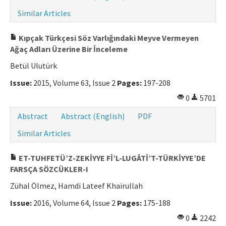
Similar Articles
Kıpçak Türkçesi Söz Varlığındaki Meyve Vermeyen
Ağaç Adları Üzerine Bir İnceleme
Betül Ulutürk
Issue:
2015, Volume 63, Issue 2
Pages:
197-208
0
5701
Abstract
Abstract (English)
PDF
Similar Articles
ET-TUHFETÜ’Z-ZEKİYYE Fİ’L-LUGÂTİ’T-TÜRKİYYE’DE
FARSÇA SÖZCÜKLER-I
Zühal Ölmez, Hamdi Lateef Khairullah
Issue:
2016, Volume 64, Issue 2
Pages:
175-188
0
2242