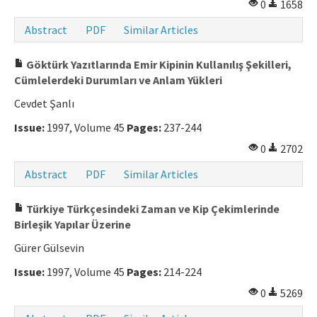
0
1658
Abstract
PDF
Similar Articles
Göktürk Yazıtlarında Emir Kipinin Kullanılış Şekilleri,
Cümlelerdeki Durumları ve Anlam Yükleri
Cevdet Şanlı
Issue:
1997, Volume 45
Pages:
237-244
0
2702
Abstract
PDF
Similar Articles
Türkiye Türkçesindeki Zaman ve Kip Çekimlerinde
Birleşik Yapılar Üzerine
Gürer Gülsevin
Issue:
1997, Volume 45
Pages:
214-224
0
5269