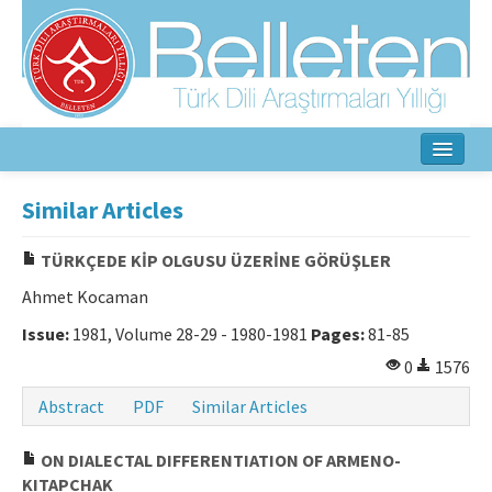
Home
Similar Articles
About
TÜRKÇEDE KİP OLGUSU ÜZERİNE GÖRÜŞLER
Aim & Scope
Ahmet Kocaman
Editorial Board
Issue:
1981, Volume 28-29 - 1980-1981
Pages:
81-85
0
1576
Author Guidelines
Abstract
PDF
Similar Articles
Ethical Principles
ON DIALECTAL DIFFERENTIATION OF ARMENO-
Contact Us
KITAPCHAK