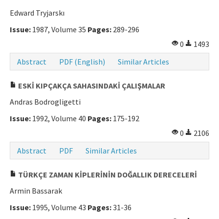
Edward Tryjarskı
Manuscript Submission
Issue:
1987, Volume 35
Pages:
289-296
ISSN: 0564-5050 · e-ISSN: 2651-5113
0
1493
Abstract
PDF (English)
Similar Articles
ESKİ KIPÇAKÇA SAHASINDAKİ ÇALIŞMALAR
Andras Bodrogligetti
Issue:
1992, Volume 40
Pages:
175-192
0
2106
Abstract
PDF
Similar Articles
TÜRKÇE ZAMAN KİPLERİNİN DOĞALLIK DERECELERİ
Armin Bassarak
Issue:
1995, Volume 43
Pages:
31-36