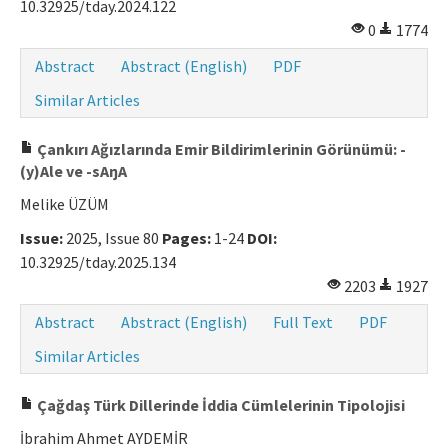
10.32925/tday.2024.122
0
1774
Abstract
Abstract (English)
PDF
Similar Articles
Çankırı Ağızlarında Emir Bildirimlerinin Görünümü: -
(y)Ale ve -sAŋA
Melike ÜZÜM
Issue:
2025, Issue 80
Pages:
1-24
DOI:
10.32925/tday.2025.134
2203
1927
Abstract
Abstract (English)
Full Text
PDF
Similar Articles
Çağdaş Türk Dillerinde İddia Cümlelerinin Tipolojisi
İbrahim Ahmet AYDEMİR