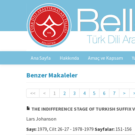
Ana Sayfa
Hakkında
Amaç ve Kapsam
Y
Benzer Makaleler
<<
<
1
2
3
4
5
6
7
>
THE INDIFFERENCE STAGE OF TURKISH SUFFIX 
Lars Johanson
Sayı:
1979, Cilt 26-27 - 1978-1979
Sayfalar:
151-156