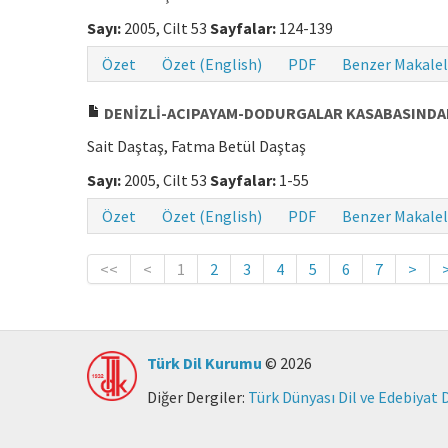
Sayı:
2005, Cilt 53
Sayfalar:
124-139
Özet
Özet (English)
PDF
Benzer Makalel
DENİZLİ-ACIPAYAM-DODURGALAR KASABASINDA
Sait Daştaş, Fatma Betül Daştaş
Sayı:
2005, Cilt 53
Sayfalar:
1-55
Özet
Özet (English)
PDF
Benzer Makalel
<<
<
1
2
3
4
5
6
7
>
Türk Dil Kurumu
© 2026
Diğer Dergiler:
Türk Dünyası Dil ve Edebiyat 