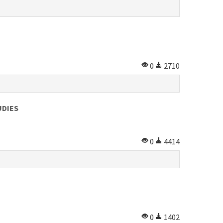
0
2710
UDIES
0
4414
0
1402