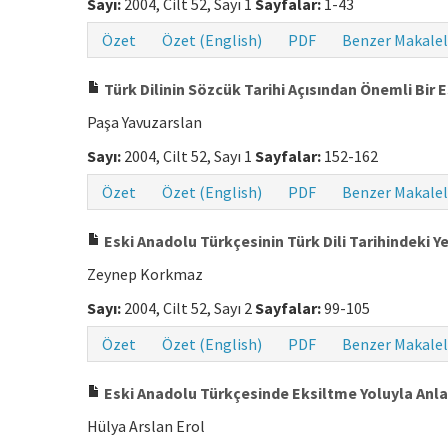
Sayı:
2004, Cilt 52, Sayı 1
Sayfalar:
1-43
Özet
Özet (English)
PDF
Benzer Makalel
Türk Dilinin Sözcük Tarihi Açısından Önemli Bir 
Paşa Yavuzarslan
Sayı:
2004, Cilt 52, Sayı 1
Sayfalar:
152-162
Özet
Özet (English)
PDF
Benzer Makalel
Eski Anadolu Türkçesinin Türk Dili Tarihindeki Ye
Zeynep Korkmaz
Sayı:
2004, Cilt 52, Sayı 2
Sayfalar:
99-105
Özet
Özet (English)
PDF
Benzer Makalel
Eski Anadolu Türkçesinde Eksiltme Yoluyla Anl
Hülya Arslan Erol