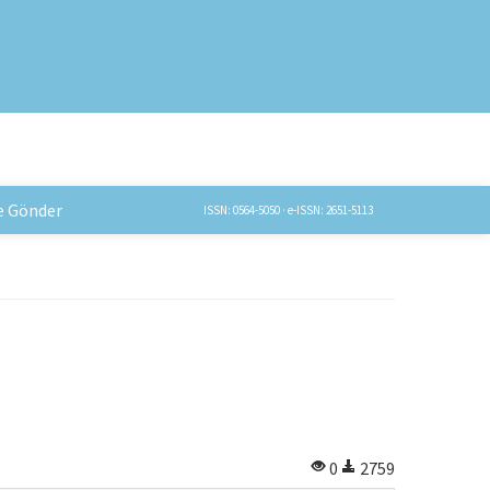
e Gönder
ISSN: 0564-5050 · e-ISSN: 2651-5113
0
2759