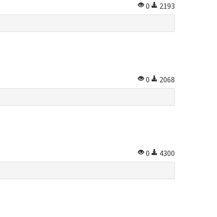
0
2193
0
2068
0
4300