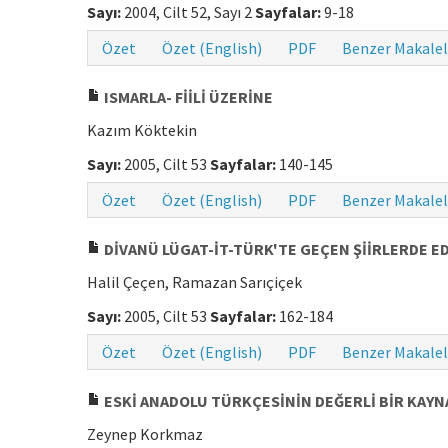
Sayı:
2004, Cilt 52, Sayı 2
Sayfalar:
9-18
Özet
Özet (English)
PDF
Benzer Makalel
ISMARLA- FİİLİ ÜZERİNE
Kazım Köktekin
Sayı:
2005, Cilt 53
Sayfalar:
140-145
Özet
Özet (English)
PDF
Benzer Makalel
DİVANÜ LÜGAT-İT-TÜRK'TE GEÇEN ŞİİRLERDE E
Halil Çeçen, Ramazan Sarıçiçek
Sayı:
2005, Cilt 53
Sayfalar:
162-184
Özet
Özet (English)
PDF
Benzer Makalel
ESKİ ANADOLU TÜRKÇESİNİN DEĞERLİ BİR KAYNA
Zeynep Korkmaz