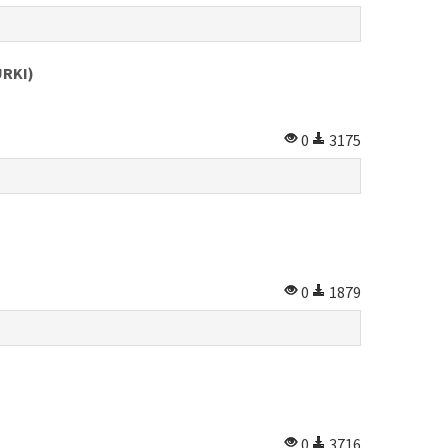
RKI)
0
3175
0
1879
0
3716