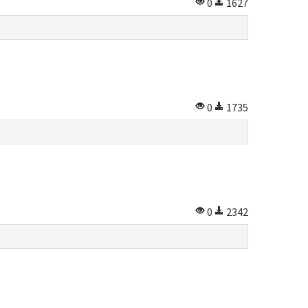
0
1627
0
1735
0
2342