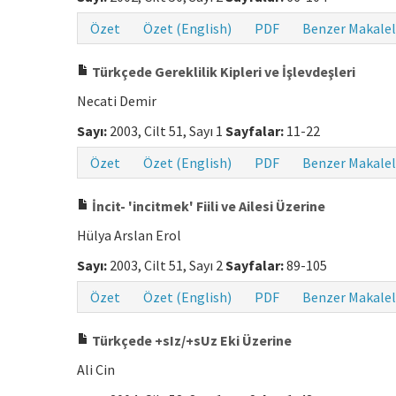
Özet
Özet (English)
PDF
Benzer Makalel
Türkçede Gereklilik Kipleri ve İşlevdeşleri
Necati Demir
Sayı:
2003, Cilt 51, Sayı 1
Sayfalar:
11-22
Özet
Özet (English)
PDF
Benzer Makalel
İncit- 'incitmek' Fiili ve Ailesi Üzerine
Hülya Arslan Erol
Sayı:
2003, Cilt 51, Sayı 2
Sayfalar:
89-105
Özet
Özet (English)
PDF
Benzer Makalel
Türkçede +sIz/+sUz Eki Üzerine
Ali Cin