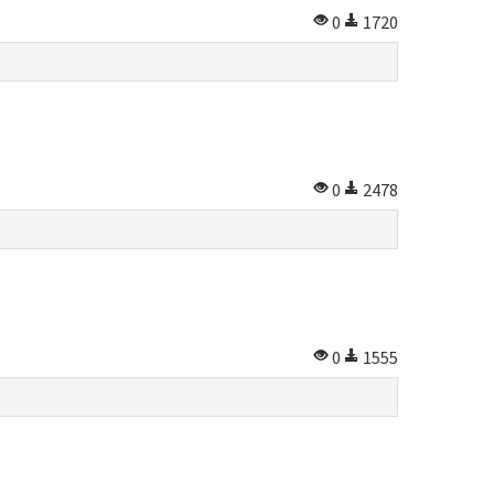
0
1720
0
2478
0
1555