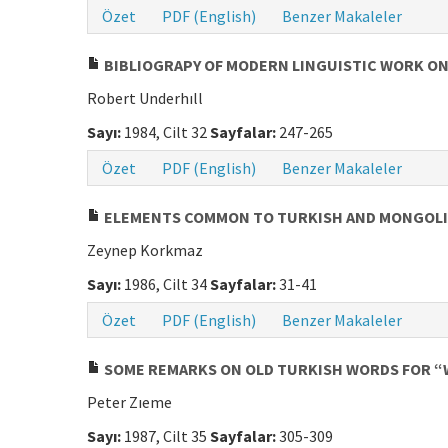
Özet
PDF (English)
Benzer Makaleler
BIBLIOGRAPY OF MODERN LINGUISTIC WORK O
Robert Underhıll
Sayı:
1984, Cilt 32
Sayfalar:
247-265
Özet
PDF (English)
Benzer Makaleler
ELEMENTS COMMON TO TURKISH AND MONGOLIA
Zeynep Korkmaz
Sayı:
1986, Cilt 34
Sayfalar:
31-41
Özet
PDF (English)
Benzer Makaleler
SOME REMARKS ON OLD TURKISH WORDS FOR “
Peter Zıeme
Sayı:
1987, Cilt 35
Sayfalar:
305-309