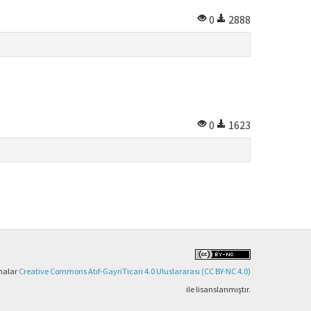
0
2888
0
1623
şmalar
Creative Commons Atıf-GayriTicari 4.0 Uluslararası (CC BY-NC 4.0)
ile lisanslanmıştır.