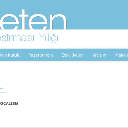
ayın Kurulu
Yazarlar İçin
Etik İlkeler
İletişim
Makal
>>
VOCALISM