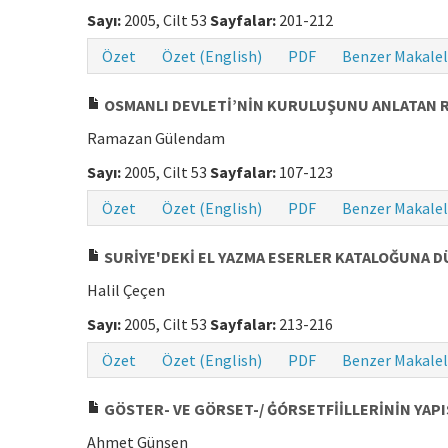
Sayı:
2005, Cilt 53
Sayfalar:
201-212
Özet
Özet (English)
PDF
Benzer Makalel
OSMANLI DEVLETİ’NİN KURULUŞUNU ANLATAN 
Ramazan Gülendam
Sayı:
2005, Cilt 53
Sayfalar:
107-123
Özet
Özet (English)
PDF
Benzer Makalel
SURİYE'DEKİ EL YAZMA ESERLER KATALOĞUNA D
Halil Çeçen
Sayı:
2005, Cilt 53
Sayfalar:
213-216
Özet
Özet (English)
PDF
Benzer Makalel
GÖSTER- VE GÖRSET-/ ĠÓRSETFİİLLERİNİN YAPI
Ahmet Günşen