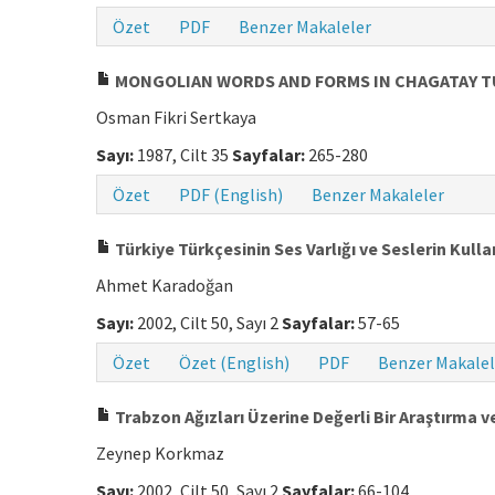
Özet
PDF
Benzer Makaleler
MONGOLIAN WORDS AND FORMS IN CHAGATAY TU
Osman Fikri Sertkaya
Sayı:
1987, Cilt 35
Sayfalar:
265-280
Özet
PDF (English)
Benzer Makaleler
Türkiye Türkçesinin Ses Varlığı ve Seslerin Kulla
Ahmet Karadoğan
Sayı:
2002, Cilt 50, Sayı 2
Sayfalar:
57-65
Özet
Özet (English)
PDF
Benzer Makalel
Trabzon Ağızları Üzerine Değerli Bir Araştırma 
Zeynep Korkmaz
Sayı:
2002, Cilt 50, Sayı 2
Sayfalar:
66-104