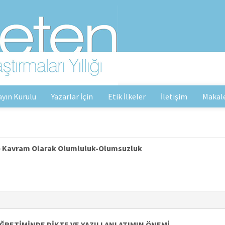
ayın Kurulu
Yazarlar İçin
Etik İlkeler
İletişim
Makal
 ve Kavram Olarak Olumluluk-Olumsuzluk
RETİMİNDE DİKTE VE YAZILI ANLATIMIN ÖNEMİ