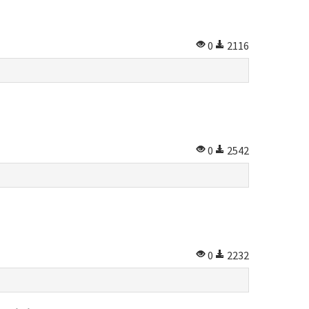
0
2116
0
2542
0
2232