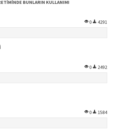
RETİMİNDE BUNLARIN KULLANIMI
0
4291
İ
0
2492
0
1584