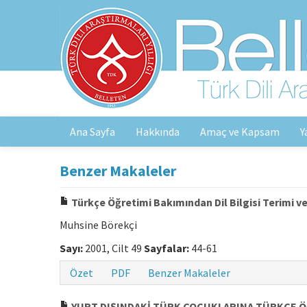
Ana Sayfa
Hakkında
Amaç ve Kapsam
Y
Benzer Makaleler
Türkçe Öğretimi Bakımından Dil Bilgisi Terimi
Muhsine Börekçi
Sayı:
2001, Cilt 49
Sayfalar:
44-61
Özet
PDF
Benzer Makaleler
YURT DIŞINDAKİ TÜRK ÇOCUKLARINA TÜRKÇE ÖĞ