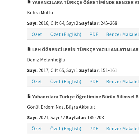
YABANCILARA TÜRKÇE ÖĞRETİMİNDE BENZER AT
Kübra Mutlu
Sayı:
2016, Cilt 64, Sayı 2
Sayfalar:
245-268
Özet
Özet (English)
PDF
Benzer Makalel
LEH ÖĞRENCİLERİN TÜRKÇE YAZILI ANLATIMLAR
Deniz Melanlıoğlu
Sayı:
2017, Cilt 65, Sayı 1
Sayfalar:
151-161
Özet
Özet (English)
PDF
Benzer Makalel
Yabancılara Türkçe Öğretimine Bürün Bilimsel B
Gönül Erdem Nas, Büşra Akbulut
Sayı:
2021, Sayı 72
Sayfalar:
185-208
Özet
Özet (English)
PDF
Benzer Makalel