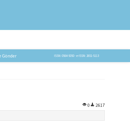
e Gönder
ISSN: 0564-5050 · e-ISSN: 2651-5113
0
2617