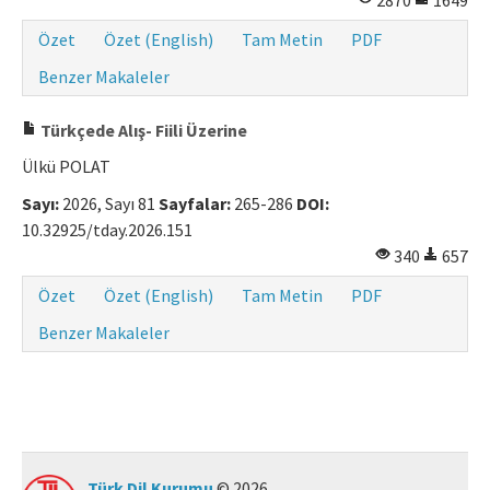
2870
1649
Özet
Özet (English)
Tam Metin
PDF
Benzer Makaleler
Türkçede Alış- Fiili Üzerine
Ülkü POLAT
Sayı:
2026, Sayı 81
Sayfalar:
265-286
DOI:
10.32925/tday.2026.151
340
657
Özet
Özet (English)
Tam Metin
PDF
Benzer Makaleler
Türk Dil Kurumu
© 2026