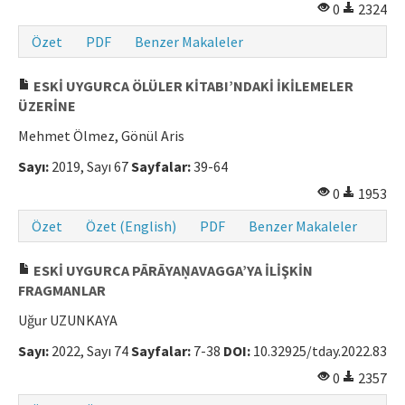
0
2324
Özet
PDF
Benzer Makaleler
ESKİ UYGURCA ÖLÜLER KİTABI’NDAKİ İKİLEMELER
ÜZERİNE
Mehmet Ölmez, Gönül Aris
Sayı:
2019, Sayı 67
Sayfalar:
39-64
0
1953
Özet
Özet (English)
PDF
Benzer Makaleler
ESKİ UYGURCA PĀRĀYAṆAVAGGA’YA İLİŞKİN
FRAGMANLAR
Uğur UZUNKAYA
Sayı:
2022, Sayı 74
Sayfalar:
7-38
DOI:
10.32925/tday.2022.83
0
2357