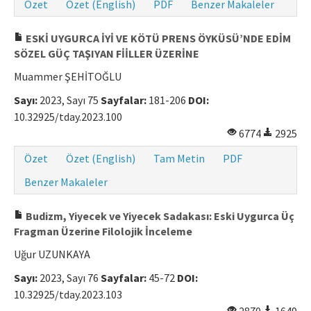
Özet
Özet (English)
PDF
Benzer Makaleler
ESKİ UYGURCA İYİ VE KÖTÜ PRENS ÖYKÜSÜ’NDE EDİM
SÖZEL GÜÇ TAŞIYAN FİİLLER ÜZERİNE
Muammer ŞEHİTOĞLU
Sayı:
2023, Sayı 75
Sayfalar:
181-206
DOI:
10.32925/tday.2023.100
6774
2925
Özet
Özet (English)
Tam Metin
PDF
Benzer Makaleler
Budizm, Yiyecek ve Yiyecek Sadakası: Eski Uygurca Üç
Fragman Üzerine Filolojik İnceleme
Uğur UZUNKAYA
Sayı:
2023, Sayı 76
Sayfalar:
45-72
DOI:
10.32925/tday.2023.103