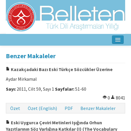
Ana Sayfa
Benzer Makaleler
Hakkında
Kazakçadaki Bazı Eski Türkçe Sözcükler Üzerine
Amaç ve Kapsam
Aydar Mirkamal
Yayın Kurulu
Sayı:
2011, Cilt 59, Sayı 1
Sayfalar:
51-60
0
8041
Yazarlar İçin
Özet
Özet (English)
PDF
Benzer Makaleler
Etik İlkeler
Eski Uygurca Çeviri Metinleri Işığında Orhun
İletişim
Yazıtlarının Söz Varlığına Katkılar (I) (The Vocabulary