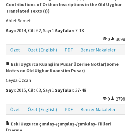
Contributions of Orkhun Inscriptions in the Old Uyghur
Makale Gönder
Translated Texts (I))
Ablet Semet
ISSN: 0564-5050 · e-ISSN: 2651-5113
Sayı:
2014, Cilt 62, Sayı 1
Sayfalar:
7-18
0
3098
Özet
Özet (English)
PDF
Benzer Makaleler
Eski Uygurca Kuanşi im Pusar Üzerine Notlar(Some
Notes on Old Uighur Kuansi im Pusar)
Ceyda Özcan
Sayı:
2015, Cilt 63, Sayı 1
Sayfalar:
37-48
0
2798
Özet
Özet (English)
PDF
Benzer Makaleler
Eski Uygurca çımılaş-/çımşılaş-/çımkılaş- Fiilleri
Üzerine