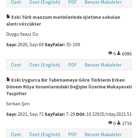
Özet
Özet (English)
PDF
Benzer Makaleler
Eski Türk manzum metinlerinde işletime sokulan
alıntı sözcükler
Duygu Yavuz Öz
Sayı:
2020, Sayı 69
Sayfalar:
35-100
0
6086
Özet
Özet (English)
PDF
Benzer Makaleler
Eski Uygurca Bir Tabirnameye Göre Türklerin Erken
Dönem Rüya Yorumlarındaki Değişim Üzerine Mukayeseli
Tespitler
Serkan Şen
Sayı:
2021, Sayı 71
Sayfalar:
7-29
DOI:
10.32925/tday.2021.51
0
2716
Özet
Özet (English)
PDF
Benzer Makaleler