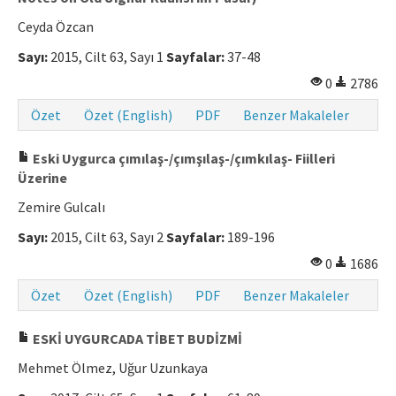
Ceyda Özcan
Sayı:
2015, Cilt 63, Sayı 1
Sayfalar:
37-48
0
2786
Özet
Özet (English)
PDF
Benzer Makaleler
Eski Uygurca çımılaş-/çımşılaş-/çımkılaş- Fiilleri
Üzerine
Zemire Gulcalı
Sayı:
2015, Cilt 63, Sayı 2
Sayfalar:
189-196
0
1686
Özet
Özet (English)
PDF
Benzer Makaleler
ESKİ UYGURCADA TİBET BUDİZMİ
Mehmet Ölmez, Uğur Uzunkaya