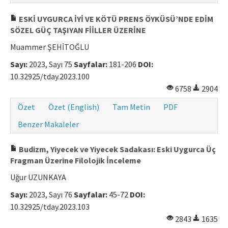
ESKİ UYGURCA İYİ VE KÖTÜ PRENS ÖYKÜSÜ’NDE EDİM
SÖZEL GÜÇ TAŞIYAN FİİLLER ÜZERİNE
Muammer ŞEHİTOĞLU
Sayı:
2023, Sayı 75
Sayfalar:
181-206
DOI:
10.32925/tday.2023.100
6758
2904
Özet
Özet (English)
Tam Metin
PDF
Benzer Makaleler
Budizm, Yiyecek ve Yiyecek Sadakası: Eski Uygurca Üç
Fragman Üzerine Filolojik İnceleme
Uğur UZUNKAYA
Sayı:
2023, Sayı 76
Sayfalar:
45-72
DOI:
10.32925/tday.2023.103
2843
1635