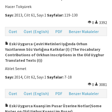
Hacer Tokyürek
Makale Gönder
Sayı:
2013, Cilt 61, Sayı 1
Sayfalar:
119-130
ISSN: 0564-5050 · e-ISSN: 2651-5113
0
3392
Özet
Özet (English)
PDF
Benzer Makaleler
Eski Uygurca Çeviri Metinleri Işığında Orhun
Yazıtlarının Söz Varlığına Katkılar (I) (The Vocabulary
Contributions of Orkhun Inscriptions in the Old Uyghur
Translated Texts (I))
Ablet Semet
Sayı:
2014, Cilt 62, Sayı 1
Sayfalar:
7-18
0
3081
Özet
Özet (English)
PDF
Benzer Makaleler
Eski Uygurca Kuanşi im Pusar Üzerine Notlar(Some
Notes on Old Uighur Kuansi im Pusar)