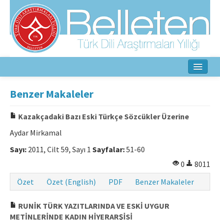
Ana Sayfa
Benzer Makaleler
Hakkında
Kazakçadaki Bazı Eski Türkçe Sözcükler Üzerine
Amaç ve Kapsam
Aydar Mirkamal
Yayın Kurulu
Sayı:
2011, Cilt 59, Sayı 1
Sayfalar:
51-60
0
8011
Yazarlar İçin
Özet
Özet (English)
PDF
Benzer Makaleler
Etik İlkeler
RUNİK TÜRK YAZITLARINDA VE ESKİ UYGUR
İletişim
METİNLERİNDE KADIN HİYERARŞİSİ