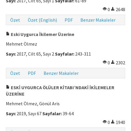
Sayı:
2017, Cilt 65, Sayı 1
Sayfalar:
61-89
0
2648
Özet
Özet (English)
PDF
Benzer Makaleler
Eski Uygurca İkilemer Üzerine
Mehmet Ölmez
Sayı:
2017, Cilt 65, Sayı 2
Sayfalar:
243-311
0
2302
Özet
PDF
Benzer Makaleler
ESKİ UYGURCA ÖLÜLER KİTABI’NDAKİ İKİLEMELER
ÜZERİNE
Mehmet Ölmez, Gönül Aris
Sayı:
2019, Sayı 67
Sayfalar:
39-64
0
1940