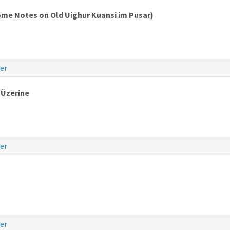
ome Notes on Old Uighur Kuansi im Pusar)
er
i Üzerine
er
er