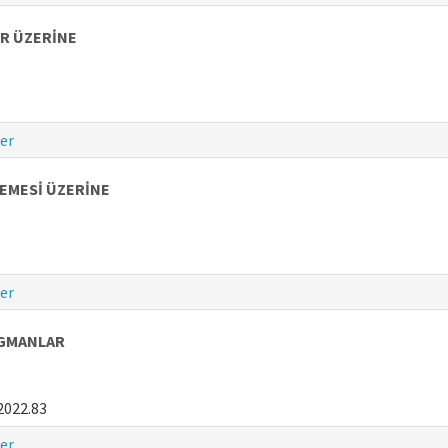
ER ÜZERİNE
er
İLEMESİ ÜZERİNE
er
AGMANLAR
2022.83
er