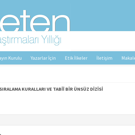
ayın Kurulu
Yazarlar İçin
Etik İlkeler
İletişim
Makal
IRALAMA KURALLARI VE TABİÎ BİR ÜNSÜZ DİZİSİ
e