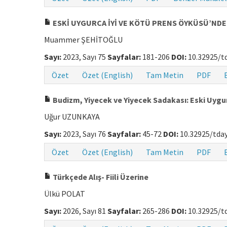
ESKİ UYGURCA İYİ VE KÖTÜ PRENS ÖYKÜSÜ’NDE 
Muammer ŞEHİTOĞLU
Sayı:
2023, Sayı 75
Sayfalar:
181-206
DOI:
10.32925/td
Özet
Özet (English)
Tam Metin
PDF
Budizm, Yiyecek ve Yiyecek Sadakası: Eski Uygu
Uğur UZUNKAYA
Sayı:
2023, Sayı 76
Sayfalar:
45-72
DOI:
10.32925/tday
Özet
Özet (English)
Tam Metin
PDF
Türkçede Alış- Fiili Üzerine
Ülkü POLAT
Sayı:
2026, Sayı 81
Sayfalar:
265-286
DOI:
10.32925/td