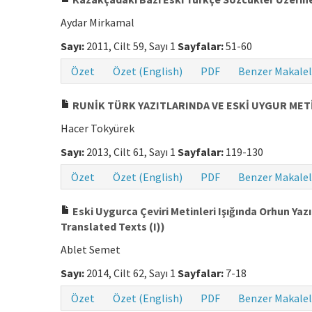
Aydar Mirkamal
Sayı:
2011, Cilt 59, Sayı 1
Sayfalar:
51-60
Özet
Özet (English)
PDF
Benzer Makalel
RUNİK TÜRK YAZITLARINDA VE ESKİ UYGUR MET
Hacer Tokyürek
Sayı:
2013, Cilt 61, Sayı 1
Sayfalar:
119-130
Özet
Özet (English)
PDF
Benzer Makalel
Eski Uygurca Çeviri Metinleri Işığında Orhun Yaz
Translated Texts (I))
Ablet Semet
Sayı:
2014, Cilt 62, Sayı 1
Sayfalar:
7-18
Özet
Özet (English)
PDF
Benzer Makalel