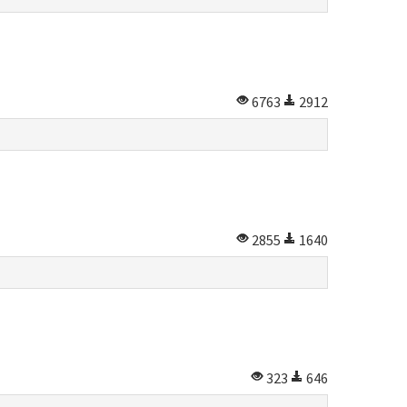
6763
2912
2855
1640
323
646