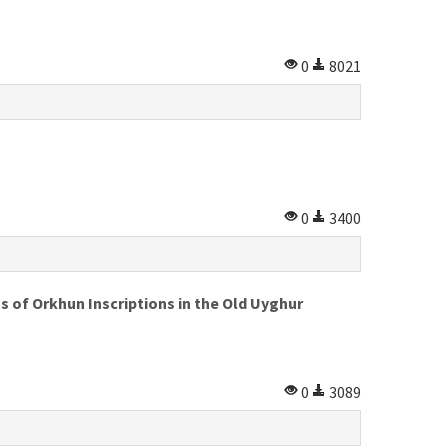
0
8021
0
3400
ns of Orkhun Inscriptions in the Old Uyghur
0
3089