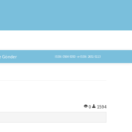
e Gönder
ISSN: 0564-5050 · e-ISSN: 2651-5113
0
1594