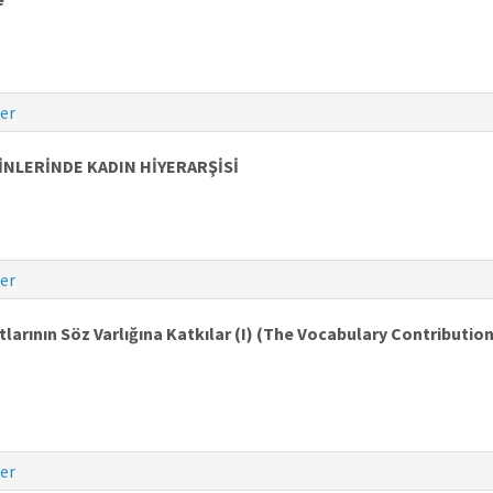
er
İNLERİNDE KADIN HİYERARŞİSİ
er
ıtlarının Söz Varlığına Katkılar (I) (The Vocabulary Contributio
er