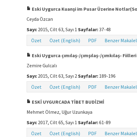
Eski Uygurca Kuanşi im Pusar Üzerine Notlar(S
Ceyda Özcan
Sayı:
2015, Cilt 63, Sayı 1
Sayfalar:
37-48
Özet
Özet (English)
PDF
Benzer Makalel
Eski Uygurca çımılaş-/çımşılaş-/çımkılaş- Fiiller
Zemire Gulcalı
Sayı:
2015, Cilt 63, Sayı 2
Sayfalar:
189-196
Özet
Özet (English)
PDF
Benzer Makalel
ESKİ UYGURCADA TİBET BUDİZMİ
Mehmet Ölmez, Uğur Uzunkaya
Sayı:
2017, Cilt 65, Sayı 1
Sayfalar:
61-89
Özet
Özet (English)
PDF
Benzer Makalel