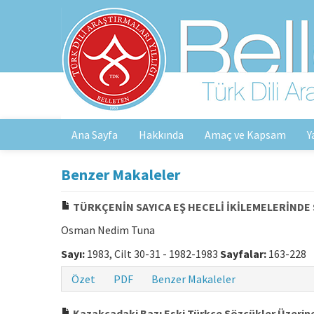
Ana Sayfa
Hakkında
Amaç ve Kapsam
Y
Benzer Makaleler
TÜRKÇENİN SAYICA EŞ HECELİ İKİLEMELERİNDE S
Osman Nedim Tuna
Sayı:
1983, Cilt 30-31 - 1982-1983
Sayfalar:
163-228
Özet
PDF
Benzer Makaleler
Kazakçadaki Bazı Eski Türkçe Sözcükler Üzerin