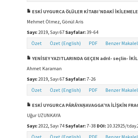
ESKİ UYGURCA ÖLÜLER KİTABI’NDAKİ İKİLEMEL
Mehmet Ölmez, Gönül Aris
Sayı:
2019, Sayı 67
Sayfalar:
39-64
Özet
Özet (English)
PDF
Benzer Makalel
YENİSEY YAZITLARINDA GEÇEN adrıl- seçlin- İK
Ahmet Karaman
Sayı:
2019, Sayı 67
Sayfalar:
7-26
Özet
Özet (English)
PDF
Benzer Makalel
ESKİ UYGURCA PĀRĀYAṆAVAGGA’YA İLİŞKİN FR
Uğur UZUNKAYA
Sayı:
2022, Sayı 74
Sayfalar:
7-38
DOI:
10.32925/tday.
Özet
Özet (English)
PDF
Benzer Makalel