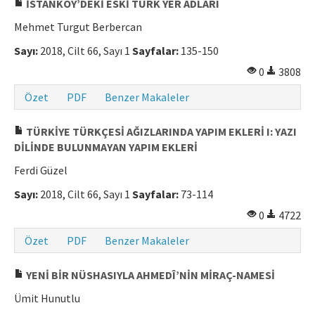
İSTANKÖY’DEKİ ESKİ TÜRK YER ADLARI
Mehmet Turgut Berbercan
Sayı:
2018, Cilt 66, Sayı 1
Sayfalar:
135-150
0
3808
Özet
PDF
Benzer Makaleler
TÜRKİYE TÜRKÇESİ AĞIZLARINDA YAPIM EKLERİ I: YAZI
DİLİNDE BULUNMAYAN YAPIM EKLERİ
Ferdi Güzel
Sayı:
2018, Cilt 66, Sayı 1
Sayfalar:
73-114
0
4722
Özet
PDF
Benzer Makaleler
YENİ BİR NÜSHASIYLA AHMEDÎ’NİN MİRAÇ-NAMESİ
Ümit Hunutlu