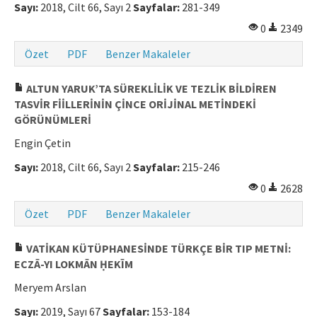
Sayı:
2018, Cilt 66, Sayı 2
Sayfalar:
281-349
0
2349
Özet
PDF
Benzer Makaleler
ALTUN YARUK’TA SÜREKLİLİK VE TEZLİK BİLDİREN
TASVİR FİİLLERİNİN ÇİNCE ORİJİNAL METİNDEKİ
GÖRÜNÜMLERİ
Engin Çetin
Sayı:
2018, Cilt 66, Sayı 2
Sayfalar:
215-246
0
2628
Özet
PDF
Benzer Makaleler
VATİKAN KÜTÜPHANESİNDE TÜRKÇE BİR TIP METNİ:
ECZĀ-YI LOKMĀN ḤEKĪM
Meryem Arslan
Sayı:
2019, Sayı 67
Sayfalar:
153-184