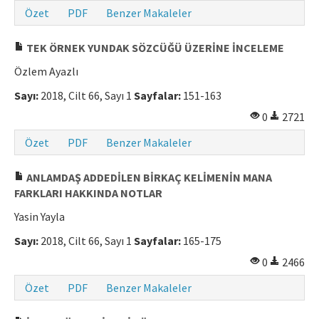
Özet
PDF
Benzer Makaleler
Makale Gönder
TEK ÖRNEK YUNDAK SÖZCÜĞÜ ÜZERİNE İNCELEME
ISSN: 0564-5050 · e-ISSN: 2651-5113
Özlem Ayazlı
Sayı:
2018, Cilt 66, Sayı 1
Sayfalar:
151-163
0
2721
Özet
PDF
Benzer Makaleler
ANLAMDAŞ ADDEDİLEN BİRKAÇ KELİMENİN MANA
FARKLARI HAKKINDA NOTLAR
Yasin Yayla
Sayı:
2018, Cilt 66, Sayı 1
Sayfalar:
165-175
0
2466
Özet
PDF
Benzer Makaleler