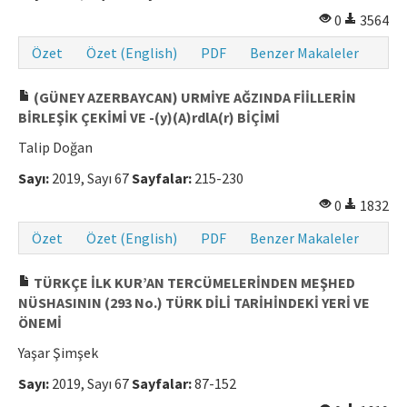
0
3564
Özet
Özet (English)
PDF
Benzer Makaleler
(GÜNEY AZERBAYCAN) URMİYE AĞZINDA FİİLLERİN
BİRLEŞİK ÇEKİMİ VE -(y)(A)rdlA(r) BİÇİMİ
Talip Doğan
Sayı:
2019, Sayı 67
Sayfalar:
215-230
0
1832
Özet
Özet (English)
PDF
Benzer Makaleler
TÜRKÇE İLK KUR’AN TERCÜMELERİNDEN MEŞHED
NÜSHASININ (293 No.) TÜRK DİLİ TARİHİNDEKİ YERİ VE
ÖNEMİ
Yaşar Şimşek
Sayı:
2019, Sayı 67
Sayfalar:
87-152