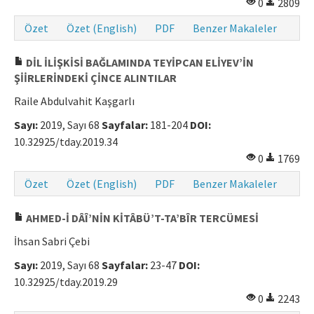
0
2809
Özet
Özet (English)
PDF
Benzer Makaleler
DİL İLİŞKİSİ BAĞLAMINDA TEYİPCAN ELİYEV’İN
ŞİİRLERİNDEKİ ÇİNCE ALINTILAR
Raile Abdulvahit Kaşgarlı
Sayı:
2019, Sayı 68
Sayfalar:
181-204
DOI:
10.32925/tday.2019.34
0
1769
Özet
Özet (English)
PDF
Benzer Makaleler
AHMED-İ DÂÎ’NİN KİTÂBÜ’T-TA’BÎR TERCÜMESİ
İhsan Sabri Çebi
Sayı:
2019, Sayı 68
Sayfalar:
23-47
DOI:
10.32925/tday.2019.29
0
2243