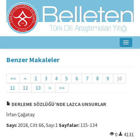
Ana Sayfa
Benzer Makaleler
Hakkında
<<
<
2
3
4
5
6
7
8
9
10
Amaç ve Kapsam
11
12
13
>
>>
Yayın Kurulu
DERLEME SÖZLÜĞÜ’NDE LAZCA UNSURLAR
Yazarlar İçin
İrfan Çağatay
Etik İlkeler
Sayı:
2018, Cilt 66, Sayı 1
Sayfalar:
115-134
0
4131
İletişim