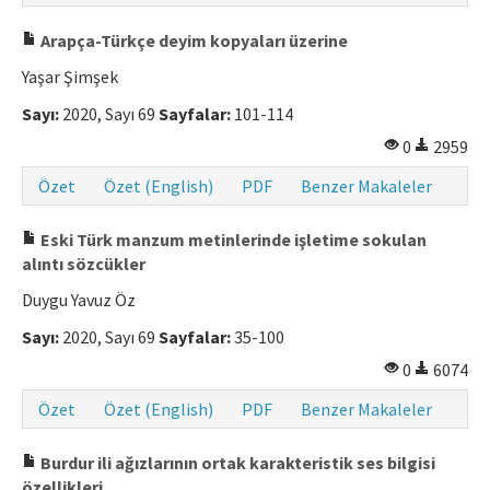
Arapça-Türkçe deyim kopyaları üzerine
Yaşar Şimşek
Sayı:
2020, Sayı 69
Sayfalar:
101-114
0
2959
Özet
Özet (English)
PDF
Benzer Makaleler
Eski Türk manzum metinlerinde işletime sokulan
alıntı sözcükler
Duygu Yavuz Öz
Sayı:
2020, Sayı 69
Sayfalar:
35-100
0
6074
Özet
Özet (English)
PDF
Benzer Makaleler
Burdur ili ağızlarının ortak karakteristik ses bilgisi
özellikleri