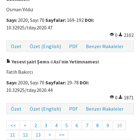
Osman Yıldız
Sayı:
2020, Sayı 70
Sayfalar:
169-192
DOI:
10.32925/tday.2020.47
0
2102
Özet
Özet (English)
PDF
Benzer Makaleler
Yesevi şairi Şems-i Asi’nin Yetimnamesi
Fatih Bakırcı
Sayı:
2020, Sayı 70
Sayfalar:
29-78
DOI:
10.32925/tday.2020.44
0
1871
Özet
Özet (English)
PDF
Benzer Makaleler
<<
<
2
3
4
5
6
7
8
9
10
11
12
13
>
>>