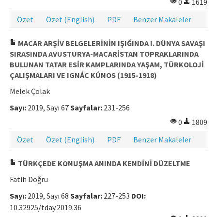
0
1619
Özet
Özet (English)
PDF
Benzer Makaleler
MACAR ARŞİV BELGELERİNİN IŞIĞINDA I. DÜNYA SAVAŞI
SIRASINDA AVUSTURYA-MACARİSTAN TOPRAKLARINDA
BULUNAN TATAR ESİR KAMPLARINDA YAŞAM, TÜRKOLOJİ
ÇALIŞMALARI VE IGNÁC KÚNOS (1915-1918)
Melek Çolak
Sayı:
2019, Sayı 67
Sayfalar:
231-256
0
1809
Özet
Özet (English)
PDF
Benzer Makaleler
TÜRKÇEDE KONUŞMA ANINDA KENDİNİ DÜZELTME
Fatih Doğru
Sayı:
2019, Sayı 68
Sayfalar:
227-253
DOI:
10.32925/tday.2019.36