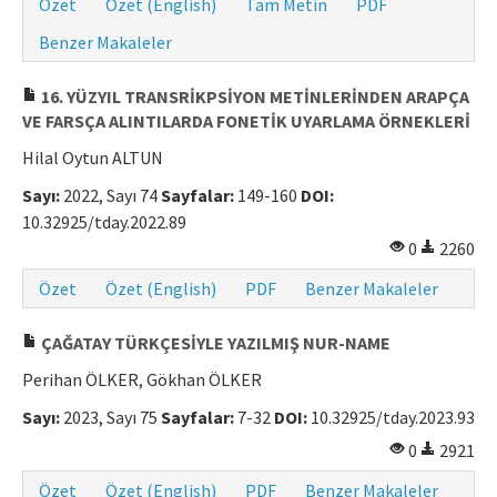
Özet
Özet (English)
Tam Metin
PDF
Benzer Makaleler
16. YÜZYIL TRANSRİKPSİYON METİNLERİNDEN ARAPÇA
VE FARSÇA ALINTILARDA FONETİK UYARLAMA ÖRNEKLERİ
Hilal Oytun ALTUN
Sayı:
2022, Sayı 74
Sayfalar:
149-160
DOI:
10.32925/tday.2022.89
0
2260
Özet
Özet (English)
PDF
Benzer Makaleler
ÇAĞATAY TÜRKÇESİYLE YAZILMIŞ NUR-NAME
Perihan ÖLKER, Gökhan ÖLKER
Sayı:
2023, Sayı 75
Sayfalar:
7-32
DOI:
10.32925/tday.2023.93
0
2921
Özet
Özet (English)
PDF
Benzer Makaleler