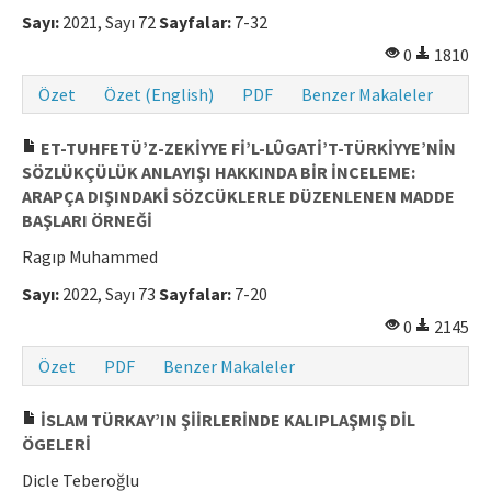
Sayı:
2021, Sayı 72
Sayfalar:
7-32
0
1810
Özet
Özet (English)
PDF
Benzer Makaleler
ET-TUHFETÜ’Z-ZEKİYYE Fİ’L-LÛGATİ’T-TÜRKİYYE’NİN
SÖZLÜKÇÜLÜK ANLAYIŞI HAKKINDA BİR İNCELEME:
ARAPÇA DIŞINDAKİ SÖZCÜKLERLE DÜZENLENEN MADDE
BAŞLARI ÖRNEĞİ
Ragıp Muhammed
Sayı:
2022, Sayı 73
Sayfalar:
7-20
0
2145
Özet
PDF
Benzer Makaleler
İSLAM TÜRKAY’IN ŞİİRLERİNDE KALIPLAŞMIŞ DİL
ÖGELERİ
Dicle Teberoğlu