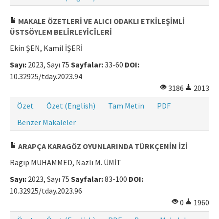
MAKALE ÖZETLERİ VE ALICI ODAKLI ETKİLEŞİMLİ
ÜSTSÖYLEM BELİRLEYİCİLERİ
Ekin ŞEN, Kamil İŞERİ
Sayı:
2023, Sayı 75
Sayfalar:
33-60
DOI:
10.32925/tday.2023.94
3186
2013
Özet
Özet (English)
Tam Metin
PDF
Benzer Makaleler
ARAPÇA KARAGÖZ OYUNLARINDA TÜRKÇENİN İZİ
Ragıp MUHAMMED, Nazlı M. ÜMİT
Sayı:
2023, Sayı 75
Sayfalar:
83-100
DOI:
10.32925/tday.2023.96
0
1960