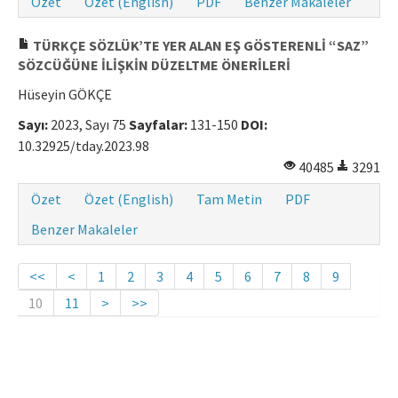
Özet
Özet (English)
PDF
Benzer Makaleler
TÜRKÇE SÖZLÜK’TE YER ALAN EŞ GÖSTERENLİ “SAZ”
SÖZCÜĞÜNE İLİŞKİN DÜZELTME ÖNERİLERİ
Hüseyin GÖKÇE
Sayı:
2023, Sayı 75
Sayfalar:
131-150
DOI:
10.32925/tday.2023.98
40485
3291
Özet
Özet (English)
Tam Metin
PDF
Benzer Makaleler
<<
<
1
2
3
4
5
6
7
8
9
10
11
>
>>