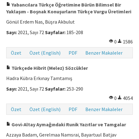
Yabancılara Türkçe Öğretimine Bürün Bilimsel Bir
Yaklaşım - Boşnak Konuşurların Türkçe Vurgu Üretimleri
Gönül Erdem Nas, Büşra Akbulut
Sayı:
2021, Sayı 72
Sayfalar:
185-208
0
1586
Özet
Özet (English)
PDF
Benzer Makaleler
Türkçede Hibrit (Melez) Sözcükler
Hadra Kübra Erkınay Tamtamış
Sayı:
2021, Sayı 72
Sayfalar:
253-290
0
4054
Özet
Özet (English)
PDF
Benzer Makaleler
Govi-Altay Aymağındaki Runik Yazıtlar ve Tamgalar
Azzaya Badam, Gerelmaa Namsrai, Bayartuul Batjav