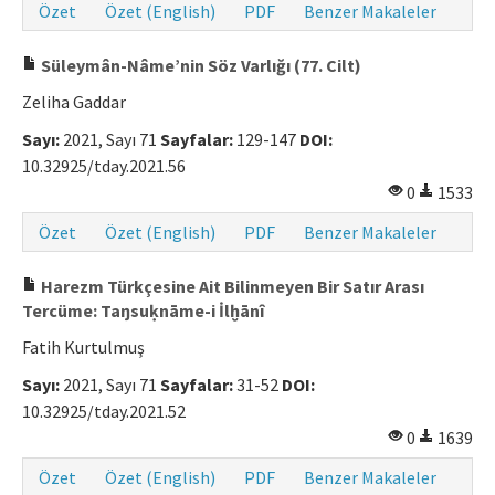
Özet
Özet (English)
PDF
Benzer Makaleler
Süleymân-Nâme’nin Söz Varlığı (77. Cilt)
Zeliha Gaddar
Sayı:
2021, Sayı 71
Sayfalar:
129-147
DOI:
10.32925/tday.2021.56
0
1533
Özet
Özet (English)
PDF
Benzer Makaleler
Harezm Türkçesine Ait Bilinmeyen Bir Satır Arası
Tercüme: Taŋsuḳnāme-i İlḫānî
Fatih Kurtulmuş
Sayı:
2021, Sayı 71
Sayfalar:
31-52
DOI:
10.32925/tday.2021.52
0
1639
Özet
Özet (English)
PDF
Benzer Makaleler