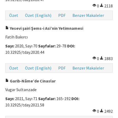
0
2118
Makale Gönder
Özet
Özet (English)
PDF
Benzer Makaleler
ISSN: 0564-5050 · e-ISSN: 2651-5113
Yesevi şairi Şems-i Asi’nin Yetimnamesi
Fatih Bakırcı
Sayı:
2020, Sayı 70
Sayfalar:
29-78
DOI:
10.32925/tday.2020.44
0
1883
Özet
Özet (English)
PDF
Benzer Makaleler
Garib-Nâme’de Cinaslar
Vugar Sultanzade
Sayı:
2021, Sayı 71
Sayfalar:
165-192
DOI:
10.32925/tday.2021.58
0
2492