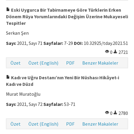
Eski Uygurca Bir Tabirnameye Göre Türklerin Erken
Dönem Rüya Yorumlarındaki Değişim Üzerine Mukayeseli
Tespitler
Serkan Şen
Sayı:
2021, Sayı 71
Sayfalar:
7-29
DOI:
10.32925/tday.2021.51
0
2721
Özet
Özet (English)
PDF
Benzer Makaleler
Kadı ve Uğru Destanı’nın Yeni Bir Nüshası Hikȃyet-i
Kadı ve Düzd
Murat Muratoğlu
Sayı:
2021, Sayı 72
Sayfalar:
53-71
0
2780
Özet
Özet (English)
PDF
Benzer Makaleler