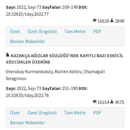
Sayı:
2022, Sayı 73
Sayfalar:
109-149
DOI:
10.32925/tday.2022.77
16629
2849
Özet
Özet (English)
Tam Metin
PDF
Benzer Makaleler
KAZAKÇA AĞIZLAR SÖZLÜĞÜ’NDE KAYITLI BAZI ESKİCİL
SÖZCÜKLER ÜZERİNE
Sherubay Kurmanbaiuly, Marlen Adilov, Zhumagali
İbragimov
Sayı:
2022, Sayı 73
Sayfalar:
151-190
DOI:
10.32925/tday.2022.78
16154
4575
Özet
Özet (English)
Tam Metin
PDF
Benzer Makaleler