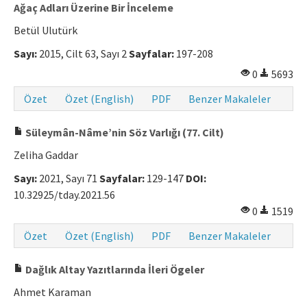
Ağaç Adları Üzerine Bir İnceleme
Betül Ulutürk
Sayı:
2015, Cilt 63, Sayı 2
Sayfalar:
197-208
0
5693
Özet
Özet (English)
PDF
Benzer Makaleler
Süleymân-Nâme’nin Söz Varlığı (77. Cilt)
Zeliha Gaddar
Sayı:
2021, Sayı 71
Sayfalar:
129-147
DOI:
10.32925/tday.2021.56
0
1519
Özet
Özet (English)
PDF
Benzer Makaleler
Dağlık Altay Yazıtlarında İleri Ögeler
Ahmet Karaman