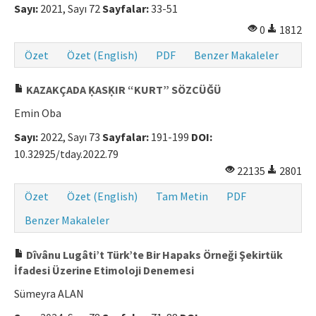
Sayı:
2021, Sayı 72
Sayfalar:
33-51
0
1812
Özet
Özet (English)
PDF
Benzer Makaleler
KAZAKÇADA ḲASḲIR “KURT” SÖZCÜĞÜ
Emin Oba
Sayı:
2022, Sayı 73
Sayfalar:
191-199
DOI:
10.32925/tday.2022.79
22135
2801
Özet
Özet (English)
Tam Metin
PDF
Benzer Makaleler
Dîvânu Lugâti’t Türk’te Bir Hapaks Örneği Şekirtük
İfadesi Üzerine Etimoloji Denemesi
Sümeyra ALAN