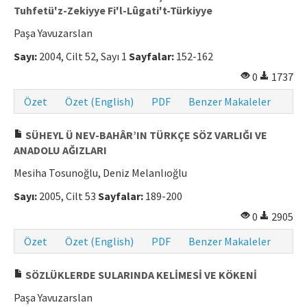
Tuhfetü'z-Zekiyye Fi'l-Lûgati't-Türkiyye
Makale Gönder
Paşa Yavuzarslan
Sayı:
2004, Cilt 52, Sayı 1
Sayfalar:
152-162
ISSN: 0564-5050 · e-ISSN: 2651-5113
0
1737
Özet
Özet (English)
PDF
Benzer Makaleler
SÜHEYL Ü NEV-BAHÂR’IN TÜRKÇE SÖZ VARLIĞI VE
ANADOLU AĞIZLARI
Mesiha Tosunoğlu, Deniz Melanlıoğlu
Sayı:
2005, Cilt 53
Sayfalar:
189-200
0
2905
Özet
Özet (English)
PDF
Benzer Makaleler
SÖZLÜKLERDE SULARINDA KELİMESİ VE KÖKENİ
Paşa Yavuzarslan