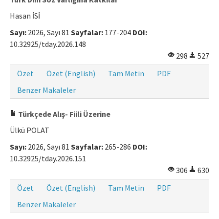
Hasan İSİ
Sayı:
2026, Sayı 81
Sayfalar:
177-204
DOI:
10.32925/tday.2026.148
298
527
Özet
Özet (English)
Tam Metin
PDF
Benzer Makaleler
Türkçede Alış- Fiili Üzerine
Ülkü POLAT
Sayı:
2026, Sayı 81
Sayfalar:
265-286
DOI:
10.32925/tday.2026.151
306
630
Özet
Özet (English)
Tam Metin
PDF
Benzer Makaleler