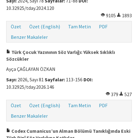
Sayı:
2024, Sayı 78
Sayfalar:
71-88
DOI:
10.32925/tday.2024.120
9105
1893
Özet
Özet (English)
Tam Metin
PDF
Benzer Makaleler
Türk Çocuk Yazınının Söz Varlığı: Yüksek Sıklıklı
Sözcükler
Ayça ÇAĞLAYAN ÖZKAN
Sayı:
2026, Sayı 81
Sayfalar:
113-156
DOI:
10.32925/tday.2026.146
379
527
Özet
Özet (English)
Tam Metin
PDF
Benzer Makaleler
Codex Cumanicus’un Alman Bölümü Tanıklığında Eski
Türk Dinî Söz Varlığına Katkılar