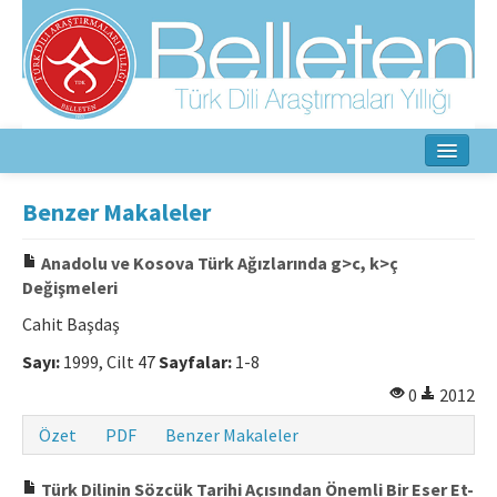
Ana Sayfa
Benzer Makaleler
Hakkında
Anadolu ve Kosova Türk Ağızlarında g>c, k>ç
Değişmeleri
Amaç ve Kapsam
Cahit Başdaş
Yayın Kurulu
Sayı:
1999, Cilt 47
Sayfalar:
1-8
Yazarlar İçin
0
2012
Etik İlkeler
Özet
PDF
Benzer Makaleler
İletişim
Türk Dilinin Sözcük Tarihi Açısından Önemli Bir Eser Et-