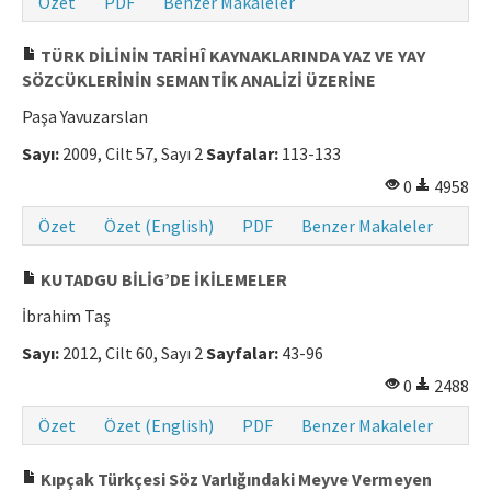
Özet
PDF
Benzer Makaleler
TÜRK DİLİNİN TARİHÎ KAYNAKLARINDA YAZ VE YAY
SÖZCÜKLERİNİN SEMANTİK ANALİZİ ÜZERİNE
Paşa Yavuzarslan
Sayı:
2009, Cilt 57, Sayı 2
Sayfalar:
113-133
0
4958
Özet
Özet (English)
PDF
Benzer Makaleler
KUTADGU BİLİG’DE İKİLEMELER
İbrahim Taş
Sayı:
2012, Cilt 60, Sayı 2
Sayfalar:
43-96
0
2488
Özet
Özet (English)
PDF
Benzer Makaleler
Kıpçak Türkçesi Söz Varlığındaki Meyve Vermeyen