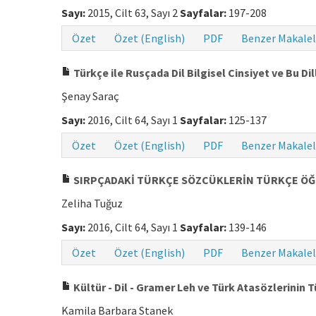
Sayı:
2015, Cilt 63, Sayı 2
Sayfalar:
197-208
Özet
Özet (English)
PDF
Benzer Makalel
Türkçe ile Rusçada Dil Bilgisel Cinsiyet ve Bu Di
Şenay Saraç
Sayı:
2016, Cilt 64, Sayı 1
Sayfalar:
125-137
Özet
Özet (English)
PDF
Benzer Makalel
SIRPÇADAKİ TÜRKÇE SÖZCÜKLERİN TÜRKÇE ÖĞ
Zeliha Tuğuz
Sayı:
2016, Cilt 64, Sayı 1
Sayfalar:
139-146
Özet
Özet (English)
PDF
Benzer Makalel
Kültür - Dil - Gramer Leh ve Türk Atasözlerinin
Kamila Barbara Stanek