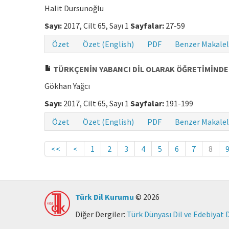
Halit Dursunoğlu
Sayı:
2017, Cilt 65, Sayı 1
Sayfalar:
27-59
Özet
Özet (English)
PDF
Benzer Makalel
TÜRKÇENİN YABANCI DİL OLARAK ÖĞRETİMİNDE
Gökhan Yağcı
Sayı:
2017, Cilt 65, Sayı 1
Sayfalar:
191-199
Özet
Özet (English)
PDF
Benzer Makalel
<<
<
1
2
3
4
5
6
7
8
Türk Dil Kurumu
© 2026
Diğer Dergiler:
Türk Dünyası Dil ve Edebiyat 