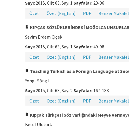
Sayı:
2015, Cilt 63, Sayı 1
Sayfalar:
23-36
Özet
Özet (English)
PDF
Benzer Makalel
KIPÇAK SÖZLÜKLERİNDEKİ MOĞOLCA UNSURLA
Sevim Erdem Çiçek
Sayı:
2015, Cilt 63, Sayı 1
Sayfalar:
49-98
Özet
Özet (English)
PDF
Benzer Makalel
Teaching Turkish as a Foreign Language at Seoul
Yong- Sŏng Lı
Sayı:
2015, Cilt 63, Sayı 2
Sayfalar:
167-188
Özet
Özet (English)
PDF
Benzer Makalel
Kıpçak Türkçesi Söz Varlığındaki Meyve Vermeye
Betül Ulutürk