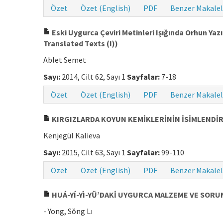
Özet
Özet (English)
PDF
Benzer Makalel
Eski Uygurca Çeviri Metinleri Işığında Orhun Yaz
Translated Texts (I))
Ablet Semet
Sayı:
2014, Cilt 62, Sayı 1
Sayfalar:
7-18
Özet
Özet (English)
PDF
Benzer Makalel
KIRGIZLARDA KOYUN KEMİKLERİNİN İSİMLENDİRİ
Kenjegül Kalieva
Sayı:
2015, Cilt 63, Sayı 1
Sayfalar:
99-110
Özet
Özet (English)
PDF
Benzer Makalel
HUÁ-YÍ-YÌ-YǓ’DAKİ UYGURCA MALZEME VE SORU
- Yong, Sŏng Lı