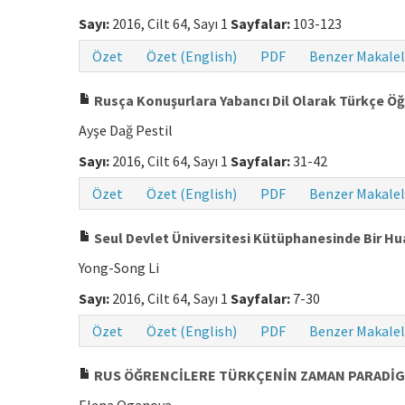
Sayı:
2016, Cilt 64, Sayı 1
Sayfalar:
103-123
Özet
Özet (English)
PDF
Benzer Makalel
Rusça Konuşurlara Yabancı Dil Olarak Türkçe Öğre
Ayşe Dağ Pestil
Sayı:
2016, Cilt 64, Sayı 1
Sayfalar:
31-42
Özet
Özet (English)
PDF
Benzer Makalel
Seul Devlet Üniversitesi Kütüphanesinde Bir Hu
Yong-Song Li
Sayı:
2016, Cilt 64, Sayı 1
Sayfalar:
7-30
Özet
Özet (English)
PDF
Benzer Makalel
RUS ÖĞRENCİLERE TÜRKÇENİN ZAMAN PARADİGMA