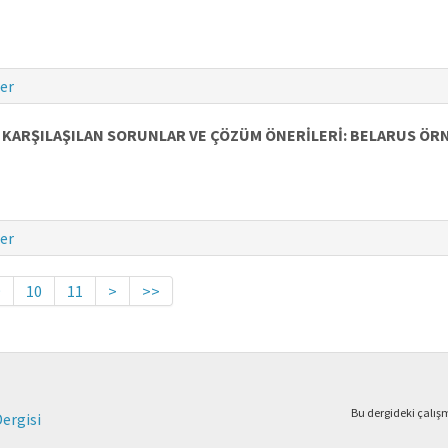
er
 KARŞILAŞILAN SORUNLAR VE ÇÖZÜM ÖNERİLERİ: BELARUS ÖR
er
9
10
11
>
>>
Bu dergideki çalı
Dergisi