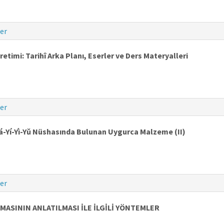
er
timi: Tarihî Arka Planı, Eserler ve Ders Materyalleri
er
á-Yí-Yì-Yǔ Nüshasında Bulunan Uygurca Malzeme (II)
er
SININ ANLATILMASI İLE İLGİLİ YÖNTEMLER