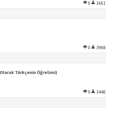
0
1661
0
3968
 Olarak Türkçenin Öğretimi)
0
3446