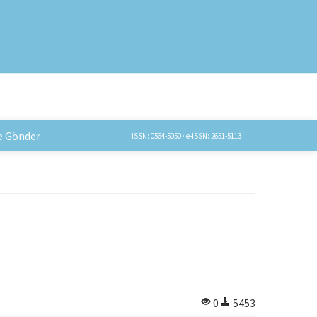
e Gönder
ISSN: 0564-5050 · e-ISSN: 2651-5113
0
5453