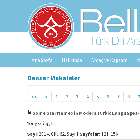
Ana Sayfa
Hakkında
Amaç ve Kapsam
Y
Benzer Makaleler
<<
<
1
2
3
4
5
6
7
8
Some Star Names in Modern Turkic Languages-I (Ç
Yong-sŏng Lı
Sayı:
2014, Cilt 62, Sayı 1
Sayfalar:
121-156