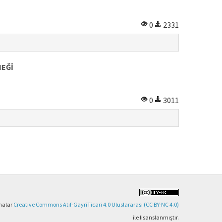
0
2331
NEĞİ
0
3011
şmalar
Creative Commons Atıf-GayriTicari 4.0 Uluslararası (CC BY-NC 4.0)
ile lisanslanmıştır.