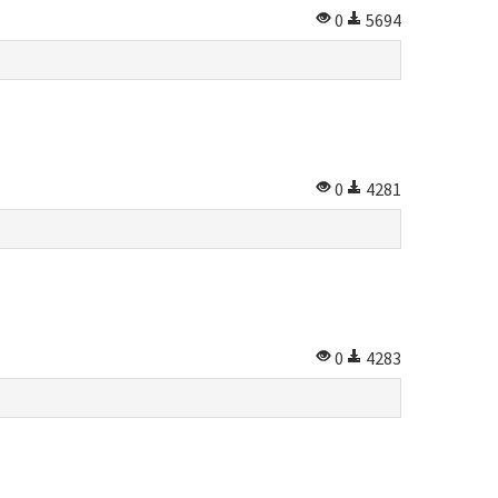
0
5694
0
4281
0
4283