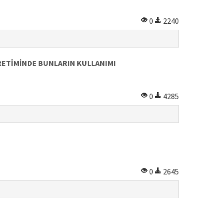
0
2240
RETİMİNDE BUNLARIN KULLANIMI
0
4285
0
2645