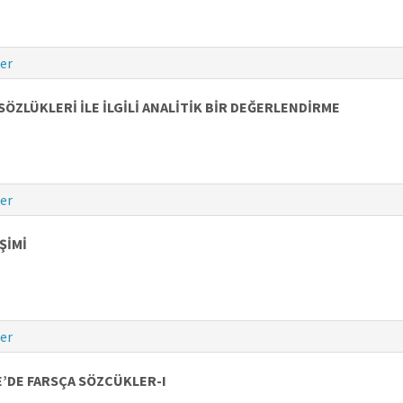
er
ZLÜKLERİ İLE İLGİLİ ANALİTİK BİR DEĞERLENDİRME
er
ŞİMİ
er
E’DE FARSÇA SÖZCÜKLER-I