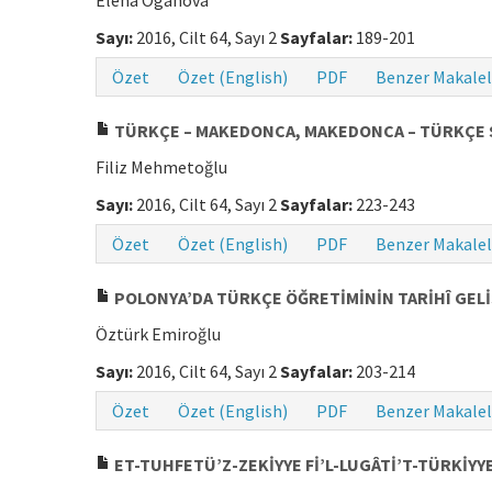
Elena Oganova
Sayı:
2016, Cilt 64, Sayı 2
Sayfalar:
189-201
Özet
Özet (English)
PDF
Benzer Makalel
TÜRKÇE – MAKEDONCA, MAKEDONCA – TÜRKÇE SÖ
Filiz Mehmetoğlu
Sayı:
2016, Cilt 64, Sayı 2
Sayfalar:
223-243
Özet
Özet (English)
PDF
Benzer Makalel
POLONYA’DA TÜRKÇE ÖĞRETİMİNİN TARİHÎ GELİ
Öztürk Emiroğlu
Sayı:
2016, Cilt 64, Sayı 2
Sayfalar:
203-214
Özet
Özet (English)
PDF
Benzer Makalel
ET-TUHFETÜ’Z-ZEKİYYE Fİ’L-LUGÂTİ’T-TÜRKİYY