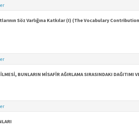
er
ıtlarının Söz Varlığına Katkılar (I) (The Vocabulary Contributio
er
LMESİ, BUNLARIN MİSAFİR AĞIRLAMA SIRASINDAKI DAĞITIMI VE
er
NLARI