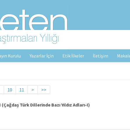
ayın Kurulu
Yazarlar İçin
Etik İlkeler
İletişim
Makal
9
10
11
>
>>
ağdaş Türk Dillerinde Bazı Yıldız Adları-I)