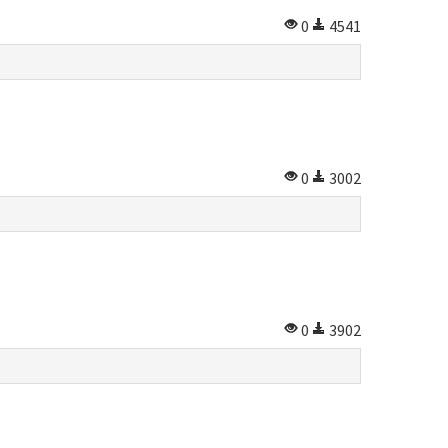
0
4541
0
3002
0
3902