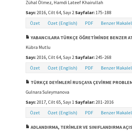
Zühal Ölmez, Hamdi Lateef Khairullah
Sayı:
2016, Cilt 64, Sayı 2
Sayfalar:
175-188
Özet
Özet (English)
PDF
Benzer Makalel
YABANCILARA TÜRKÇE ÖĞRETİMİNDE BENZER AT
Kübra Mutlu
Sayı:
2016, Cilt 64, Sayı 2
Sayfalar:
245-268
Özet
Özet (English)
PDF
Benzer Makalel
TÜRKÇE DEYİMLERİ RUSÇAYA ÇEVİRME PROBLEM
Gulnara Suleymanova
Sayı:
2017, Cilt 65, Sayı 1
Sayfalar:
201-2016
Özet
Özet (English)
PDF
Benzer Makalel
ADLANDIRMA, TERİMLER VE SINIFLANDIRMA AÇI