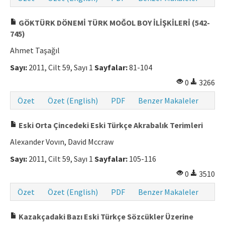
GÖKTÜRK DÖNEMİ TÜRK MOĞOL BOY İLİŞKİLERİ (542-
745)
Ahmet Taşağıl
Sayı:
2011, Cilt 59, Sayı 1
Sayfalar:
81-104
0
3266
Özet
Özet (English)
PDF
Benzer Makaleler
Eski Orta Çincedeki Eski Türkçe Akrabalık Terimleri
Alexander Vovın, David Mccraw
Sayı:
2011, Cilt 59, Sayı 1
Sayfalar:
105-116
0
3510
Özet
Özet (English)
PDF
Benzer Makaleler
Kazakçadaki Bazı Eski Türkçe Sözcükler Üzerine