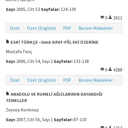
Sayı:
2005, Cilt 53
Sayfalar:
124-139
0
2911
Özet
Özet (English)
PDF
Benzer Makaleler
ESKİ TÜRKÇE –GmA SIFAT-FİİL EKİ ÜZERİNE
Mustafa Tanç
Sayı:
2006, Cilt 54, Sayı 2
Sayfalar:
133-138
0
4288
Özet
Özet (English)
PDF
Benzer Makaleler
ANADOLU VE RUMELİ AĞIZLARININ DAYANDIĞI
TEMELLER
Zeynep Korkmaz
Sayı:
2007, Cilt 55, Sayı 1
Sayfalar:
87-110