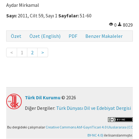
Aydar Mirkamal
Sayı:
2011, Cilt 59, Sayı 1
Sayfalar:
51-60
0
8029
Özet
Özet (English)
PDF
Benzer Makaleler
<
1
2
>
Türk Dil Kurumu
© 2026
Diğer Dergiler:
Türk Dünyası Dil ve Edebiyat Dergisi
Bu dergideki çalışmalar
Creative Commons Atıf-GayriTicari 4.0 Uluslararası (CC
BY-NC 4.0)
ile lisanslanmıştır.