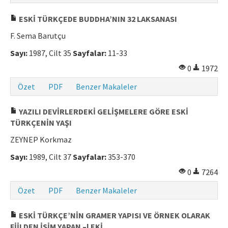
Makale Gönder
ESKİ TÜRKÇEDE BUDDHA’NIN 32 LAKSANASI
F. Sema Barutçu
ISSN: 0564-5050 · e-ISSN: 2651-5113
Sayı:
1987, Cilt 35
Sayfalar:
11-33
0
1972
Özet
PDF
Benzer Makaleler
YAZILI DEVİRLERDEKİ GELİŞMELERE GÖRE ESKİ
TÜRKÇENİN YAŞI
ZEYNEP Korkmaz
Sayı:
1989, Cilt 37
Sayfalar:
353-370
0
7264
Özet
PDF
Benzer Makaleler
ESKİ TÜRKÇE’NİN GRAMER YAPISI VE ÖRNEK OLARAK
FİİLDEN İSİM YAPAN –l EKİ