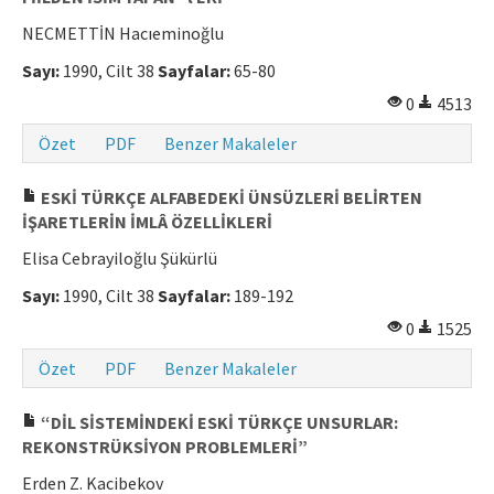
NECMETTİN Hacıeminoğlu
Sayı:
1990, Cilt 38
Sayfalar:
65-80
0
4513
Özet
PDF
Benzer Makaleler
ESKİ TÜRKÇE ALFABEDEKİ ÜNSÜZLERİ BELİRTEN
İŞARETLERİN İMLÂ ÖZELLİKLERİ
Elisa Cebrayiloğlu Şükürlü
Sayı:
1990, Cilt 38
Sayfalar:
189-192
0
1525
Özet
PDF
Benzer Makaleler
“DİL SİSTEMİNDEKİ ESKİ TÜRKÇE UNSURLAR:
REKONSTRÜKSİYON PROBLEMLERİ”
Erden Z. Kacibekov