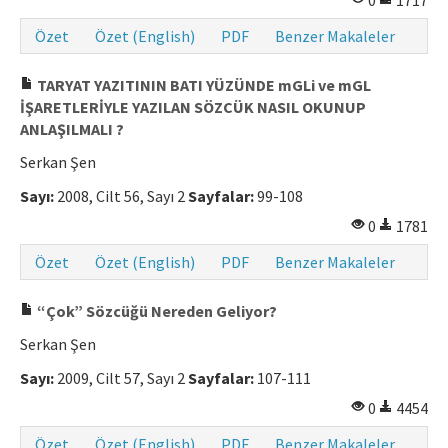
0
1717
Özet
Özet (English)
PDF
Benzer Makaleler
TARYAT YAZITININ BATI YÜZÜNDE mGLi ve mGL
İŞARETLERİYLE YAZILAN SÖZCÜK NASIL OKUNUP
ANLAŞILMALI ?
Serkan Şen
Sayı:
2008, Cilt 56, Sayı 2
Sayfalar:
99-108
0
1781
Özet
Özet (English)
PDF
Benzer Makaleler
“Çok” Sözcüğü Nereden Geliyor?
Serkan Şen
Sayı:
2009, Cilt 57, Sayı 2
Sayfalar:
107-111
0
4454
Özet
Özet (English)
PDF
Benzer Makaleler