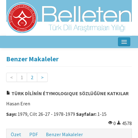
Ana Sayfa
Benzer Makaleler
Hakkında
<
1
2
>
Amaç ve Kapsam
TÜRK DİLİNİN ÉTYMOLOGIQUE SÖZLÜĞÜNE KATKILAR
Yayın Kurulu
Hasan Eren
Yazarlar İçin
Sayı:
1979, Cilt 26-27 - 1978-1979
Sayfalar:
1-15
Etik İlkeler
0
4578
İletişim
Özet
PDF
Benzer Makaleler