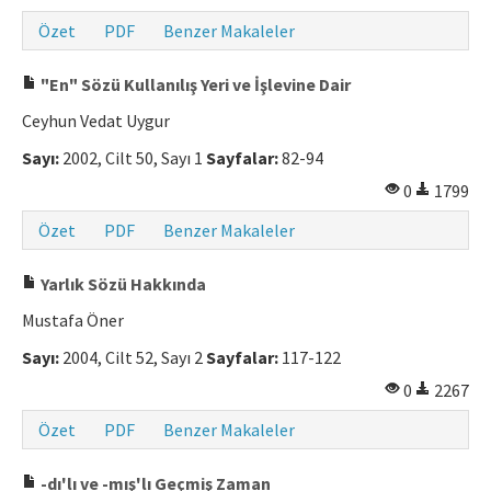
Özet
PDF
Benzer Makaleler
"En" Sözü Kullanılış Yeri ve İşlevine Dair
Ceyhun Vedat Uygur
Sayı:
2002, Cilt 50, Sayı 1
Sayfalar:
82-94
0
1799
Özet
PDF
Benzer Makaleler
Yarlık Sözü Hakkında
Mustafa Öner
Sayı:
2004, Cilt 52, Sayı 2
Sayfalar:
117-122
0
2267
Özet
PDF
Benzer Makaleler
-dı'lı ve -mış'lı Geçmiş Zaman