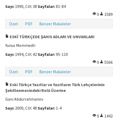
Sayı:
1990, Cilt 38
Sayfalar:
81-84
0
1589
Özet
PDF
Benzer Makaleler
ESKİ TÜRKÇEDE ŞAHIS ADLARI VE UNVANLARI
Yunus Memmedli
Sayı:
1994, Cilt 42
Sayfalar:
95-110
0
5566
Özet
PDF
Benzer Makaleler
Eski Türkçe Yazıtlar ve Yazıtların Türk Lehçelerinin
Şekillenmesindeki Rolü Üzerine
Gani Abdurrahmanov
Sayı:
2000, Cilt 48
Sayfalar:
1-4
0
1442