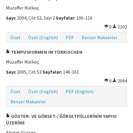
Muzaffer Malkoç
Sayı:
2004, Cilt 52, Sayı 2
Sayfalar:
106-116
0
2102
Özet
Özet (English)
PDF
Benzer Makaleler
TEMPUSFORMEN IM TÜRKISCHEN
Muzaffer Malkoç
Sayı:
2005, Cilt 53
Sayfalar:
146-161
0
2094
Özet
Özet (English)
PDF (English)
Benzer Makaleler
GÖSTER- VE GÖRSET-/ ĠÓRSETFİİLLERİNİN YAPISI
ÜZERİNE
Ahmet Günşen