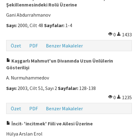
Şekillenmesindeki Rolü Üzerine
Makale Gönder
Gani Abdurrahmanov
Sayı:
2000, Cilt 48
Sayfalar:
1-4
ISSN: 0564-5050 · e-ISSN: 2651-5113
0
1433
Özet
PDF
Benzer Makaleler
Kaşgarlı Mahmut'un Divanında Uzun Ünlülerin
Gösterilişi
A. Nurmuhammedov
Sayı:
2003, Cilt 51, Sayı 2
Sayfalar:
128-138
0
1235
Özet
PDF
Benzer Makaleler
İncit- 'incitmek' Fiili ve Ailesi Üzerine
Hülya Arslan Erol