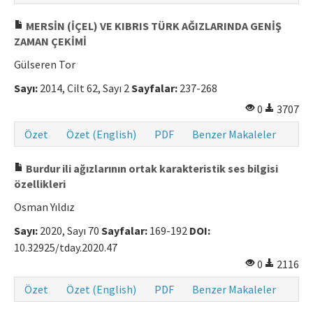
MERSİN (İÇEL) VE KIBRIS TÜRK AĞIZLARINDA GENİŞ
ZAMAN ÇEKİMİ
Gülseren Tor
Sayı:
2014, Cilt 62, Sayı 2
Sayfalar:
237-268
0
3707
Özet
Özet (English)
PDF
Benzer Makaleler
Burdur ili ağızlarının ortak karakteristik ses bilgisi
özellikleri
Osman Yıldız
Sayı:
2020, Sayı 70
Sayfalar:
169-192
DOI:
10.32925/tday.2020.47
0
2116
Özet
Özet (English)
PDF
Benzer Makaleler