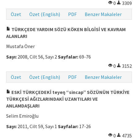
0
3309
Özet
Özet (English)
PDF
Benzer Makaleler
TÜRKÇEDE YARDIM SÖZÜ KÖKEN BİLGİSİ VE KAVRAM
ALANLARI
Mustafa Öner
Sayı:
2008, Cilt 56, Sayı 2
Sayfalar:
69-76
0
3152
Özet
Özet (English)
PDF
Benzer Makaleler
ESKİ TÜRKÇEDEKİ teyeŋ “sincap” SÖZÜNÜN TÜRKİYE
TÜRKÇESİ AĞIZLARINDAKİ UZANTILARI VE
ANLAMDAŞLARI
Selim Emiroğlu
Sayı:
2011, Cilt 59, Sayı 1
Sayfalar:
17-26
0
4735