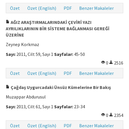
Özet
Özet (English)
PDF
Benzer Makaleler
AĞIZ ARAŞTIRMALARINDAKİ ÇEVİRİ YAZI
AYRILIKLARININ BİR SİSTEME BAĞLANMASI GEREĞİ
ÜZERİNE
Zeynep Korkmaz
Sayı:
2011, Cilt 59, Sayı 1
Sayfalar:
45-50
0
2516
Özet
Özet (English)
PDF
Benzer Makaleler
Çağdaş Uygurcadaki Ünsüz Kümelerine Bir Bakış
Muzappar Abdurusul
Sayı:
2013, Cilt 61, Sayı 1
Sayfalar:
23-34
0
2354
Özet
Özet (English)
PDF
Benzer Makaleler