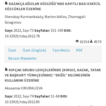
KAZAKÇA AĞIZLAR SÖZLÜĞÜ’NDE KAYITLI BAZI ESKİCİL
SÖZCÜKLER ÜZERİNE
Sherubay Kurmanbaiuly, Marlen Adilov, Zhumagali
İbragimov
Sayı:
2022, Sayı 73
Sayfalar:
151-190
DOI:
10.32925/tday.2022.78
16154
4574
Özet
Özet (English)
Tam Metin
PDF
Benzer Makaleler
KIPÇAK GRUBU LEHÇELERİNDE (KIRGIZ, KAZAK, TATAR
VE BAŞKURT TÜRKÇESİNDE) “DEĞİL” KELİMESİNİN
KULLANIMI ÜZERİNE
Aksaamai OMURALIEVA
Sayı:
2022, Sayı 74
Sayfalar:
51-68
DOI:
10.32925/tday.2022.85