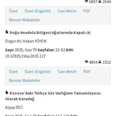
6897
2944
Özet
Özet (English)
Tam Metin
PDF
Benzer Makaleler
Doğu Anadolu Bölgesi Ağızlarında Kapalı /ė/
Özgür AY, Hakan YÖYEN
Sayı:
2025, Sayı 79
Sayfalar:
21-62
DOI:
10.32925/tday.2025.127
4894
1552
Özet
Özet (English)
Tam Metin
PDF
Benzer Makaleler
Kosova’daki Türkçe Söz Varlığının Tamamlayıcısı
Olarak Karadağ
Alpay İĞCİ