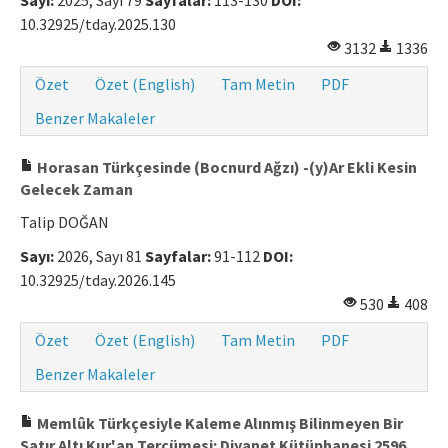
Sayı:
2025, Sayı 79
Sayfalar:
113-130
DOI:
10.32925/tday.2025.130
3132
1336
Özet
Özet (English)
Tam Metin
PDF
Benzer Makaleler
Horasan Türkçesinde (Bocnurd Ağzı) -(y)Ar Ekli Kesin
Gelecek Zaman
Talip DOĞAN
Sayı:
2026, Sayı 81
Sayfalar:
91-112
DOI:
10.32925/tday.2026.145
530
408
Özet
Özet (English)
Tam Metin
PDF
Benzer Makaleler
Memlûk Türkçesiyle Kaleme Alınmış Bilinmeyen Bir
Satır Altı Kur'an Tercümesi: Diyanet Kütüphanesi 2596